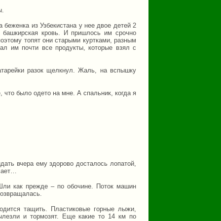
ы.
 беженка из Узбекистана у нее двое детей 2
ь башкирская кровь. И пришлось им срочно
поэтому топят они старыми куртками, разным
ал им почти все продукты, которые взял с
атарейки разок щелкнул. Жаль, на вспышку
что было одето на мне. А спальник, когда я
дать вчера ему здорово досталось лопатой,
ыхает…
 Шли как прежде – по обочине. Поток машин
возвращалась.
одится тащить. Пластиковые горные лыжи,
ылезли и тормозят. Еще какие то 14 км по