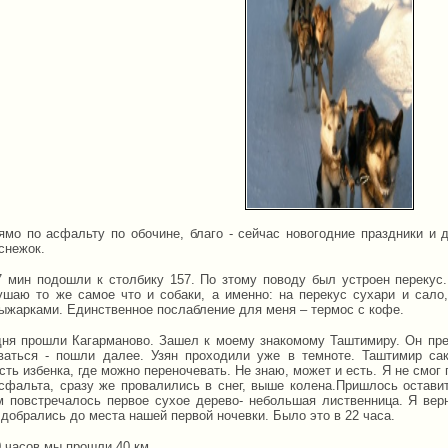
ямо по асфальту по обочине, благо - сейчас новогодние праздники и д
снежок.
7 мин подошли к столбику 157. По зтому поводу был устроен перекус
ушаю то же самое что и собаки, а именно: на перекус сухари и сало
ыжарками. Единственное послабление для меня – термос с кофе.
дня прошли Кагарманово. Зашел к моему знакомому Таштимиру. Он пре
ваться - пошли далее. Узян проходили уже в темноте. Таштимир сак
сть избенка, где можно переночевать. Не знаю, может и есть. Я не смог 
сфальта, сразу же провалились в снег, выше колена.Пришлось оставит
м повстречалось первое сухое дерево- небольшая лиственница. Я вер
добрались до места нашей первой ночевки. Было это в 22 часа.
0 часов мы прошли 40 км.