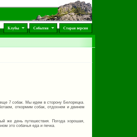
Клубы
События
Старая версия
 еще 7 собак. Мы идем в сторону Белорецка.
ботаем, откормим собак, отдохнем и двинем
вый же день путешествия. Погода хорошая,
вном это собачья еда и печка.