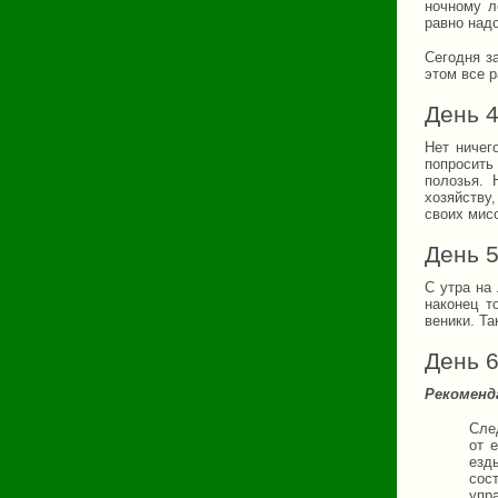
ночному л
равно надо
Сегодня з
этом все р
День 
Нет ничег
попросить
полозья. 
хозяйству
своих мисо
День 
С утра на
наконец т
веники. Та
День 
Рекоменд
Сле
от 
езд
сос
упр