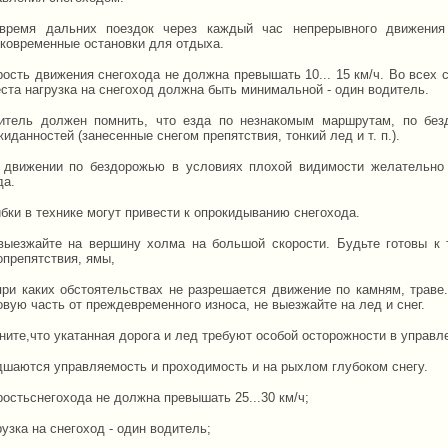
время дальних поездок через каждый час непрерывного движения 
тковременные остановки для отдыха.
рость движения снегохода не должна превышать 10... 15 км/ч. Во всех 
еста нагрузка на снегоход должна быть минимальной - один водитель.
итель должен помнить, что езда по незнакомым маршрутам, по без
иданностей (занесенные снегом препятствия, тонкий лед и т. п.).
 движении по бездорожью в условиях плохой видимости желательно 
да.
бки в технике могут привести к опрокидыванию снегохода.
выезжайте на вершину холма на большой скорости. Будьте готовы к т
опрепятствия, ямы,
при каких обстоятельствах не разрешается движение по камням, траве.
овую часть от преждевременного износа, не выезжайте на лед и снег.
ните,что укатанная дорога и лед требуют особой осторожности в управ
дшаются управляемость и проходимость и на рыхлом глубоком снегу.
ростьснегохода не должна превышать 25...30 км/ч;
узка на снегоход - один водитель;