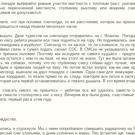
 поездок выбирайте ровные участки местности с плотным (наст, укатан
ьно пересеченной местности, глубокому рыхлому или мокрому сне
ъемов не допускаются;
ните, что при поломке снегохода, то же расстояние, которое вы проех
вращаться назад пешком несколько часов.
 вышло. Двое туристов на снегоходе отправились на г. Ялангас. Погод
по лесу ребята решили все таки подняться на гору. Но поднимались они
поведника и журболот. Снегоход то ли заглох, то ли сломался, то ли пр
оймал связь и сумел подать сигнал СОС. В СМСке не указывалось ни 
и причина поломки. Поэтому мы исходили из самого худшего – предп
ок остался с кем то на базе, но мы этого не знали. Тут же была орган
ть на собаках, потому что по глубокому снегу собаки идут лучше, ч
йдем и привезем людей на базу. Но потом встал вопрос как-же нам пр
негоход, выехали на двух лошадях с санями. Одни сани для эвакуации 
ных координат, то ехали прямо по их следу, повторяя все петли и заг
оторая шла первой останавливалась и тяжело дышала. В это время второ
 спасать никого не пришлось – ребятам все же удалось завести 
м смысле столкнулись нос к носу. Вечером все были дома, счастливые
тати, первый раз в этом году.
7
ождество.
ъелись и отдохнули. Мы с ними попробовали совершить радиалочку на Я
шистый снег хлопьями, а днем солнечно и жарко. Лес встретил нас тиш