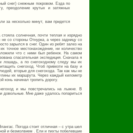
ный снег) снежным покровом. Езда по
гу, преодоление крутых и затяжных
али за несколько минут, вам придется
а стояла солнечная, почти теплая и изрядно
 не со стороны Отнурка, а через задницу со
осто зарылся в снег. Один из ребят залез на
их точное местонахождение, ни количество
оложили что с ними был ребенок. На самом
изована спасательная экспедиция. Сначала я
ем лошадь, а по снегоходному следу мы их
итащить снегоход. Чтоб привезти на базу и
людей, вторые для снегохода. Так как мы не
огулины их маршрута. Через каждый километр
й конь начинал тропить дорогу.
снегоход и мы повстречались на лыжне. В
 и довольные. Мне даже удалось попариться
лангас. Погода стоит отличная – с утра шел
иной и безмолвием . Ели и пихты побелевшие