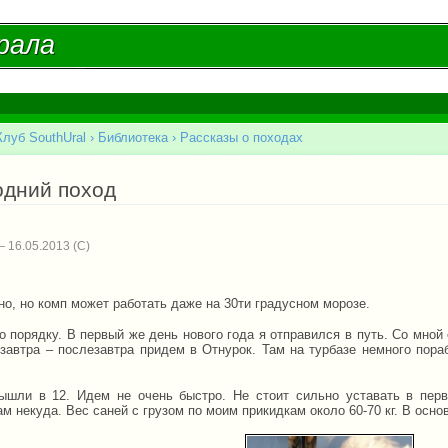
Перейти к
основному
рала
рала
содержанию
Клуб SouthUral
›
Библиотека
›
Рассказы о походах
есь
одний поход
 16.05.2013
1
но, но комп может работать даже на 30ти градусном морозе.
о порядку. В первый же день нового года я отправился в путь. Со мной
завтра – послезавтра придем в Отнурок. Там на турбазе немного пора
ышли в 12. Идем не очень быстро. Не стоит сильно уставать в пер
м некуда. Вес саней с грузом по моим прикидкам около 60-70 кг. В осно