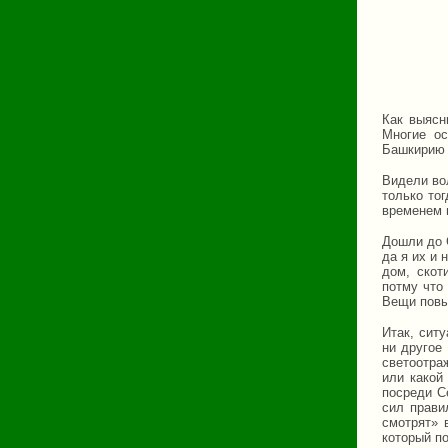
Как выясн
Многие ос
Башкирию 
Видели вол
только тог
временем 
Дошли до С
да я их и 
дом, скот
потму что
Вещи повы
Итак, ситу
ни другое
светоотра
или какой
посреди С
сил прави
смотрят» 
который п