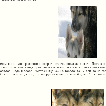
лом попытался развести костер и сварить собакам хавчик. Пока кост
 печки, приташить еще дров, переодеться из мокрого в слегка влажное,
ыспался, бодр и весел. Лиственница как не горела, так и сейчас не го
йчас вот выключу комп, согрею руки и начнется новый день. А начнется
2