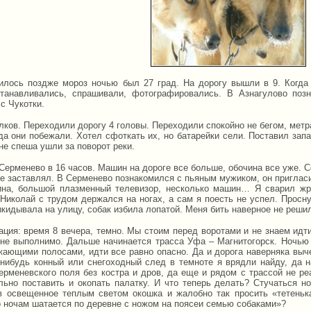
илось поздже мороз ночью был 27 град. На дорогу вышли в 9. Когда
танавливались, спрашивали, фотографировались. В Азнагулово поз
с Чукотки.
ков. Переходили дорогу 4 головы. Переходили спокойно не бегом, метра
да они побежали. Хотел сфоткать их, но батарейки сели. Поставил запа
не спеша ушли за поворот реки.
ерменево в 16 часов. Машин на дороге все больше, обочина все уже. Со
не заставлял. В Серменево познакомился с пьяным мужиком, он пригласи
ина, большой плазменный телевизор, несколько машин… Я сварил жр
 Николай с трудом держался на ногах, а сам я поесть не успел. Просну
кидывала на улицу, собак избила лопатой. Меня бить наверное не реши
ация: время 8 вечера, темно. Мы стоим перед воротами и не знаем идти
 не выполнимо. Дальше начинается трасса Уфа – Магнитогорск. Ночью
жающими полосами, идти все равно опасно. Да и дорога наверняка вы
 нибудь конный или снегоходный след в темноте я врядли найду, да н
ерменевского поля без костра и дров, да еще и рядом с трассой не ре
льно поставить и окопать палатку. И что теперь делать? Стучаться н
в освещенное теплым светом окошка и жалобно так просить «тетенька
о ночам шатается по деревне с ножом на поясеи семью собаками»?