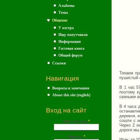
Альбомы
Темы
Общение
У костра
Ищу попутчиков
Информация
Гостевая книга
Общий форум
Ссылки
Топаем пр
Навигация
пушистый 
В 1 час 5
Вопросы и замечания
поэтому к
About this site (english)
свиными в
В 4 часа 
Вход на сайт
останавли
деревня, е
сошли с а
Имя (почта)
*
Через 2 к
дороге мы 
Пароль
*
Итак: за 1