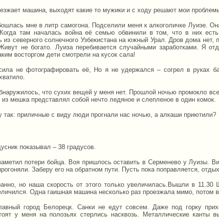
ъезжает машина, выходят какие то мужики и с ходу решают мои проблем
бошлась мне в литр самогона. Подселили меня к алкоголичке Луизе. Она
 Когда там началась война её семью обвинили в том, что в них ест
ь из северного солнечного Узбекистана на южный Урал. Дров дома нет, 
Живут не богато. Луиза перебивается случайными заработками. Я отд
аким восторгом дети смотрели на кусок сала!
сила не фотографировать её, Но я не удержался – согрел в руках б
хватило.
наружилось, что сухих вещей у меня нет. Прошлой ночью промокло все, 
 из мешка представлял собой нечто ледяное и слепленое в один комок.
у так: приличные с виду люди прогнали нас ночью, а алкаши приютили?
3
усник показывал – 38 градусов.
заметил потери бойца. Воя пришлось оставить в Серменево у Луизы. Ви
прогоняли. Заберу его на обратном пути. Пусть пока поправляется, отд
ранно, но наша скорость от этого только увеличилась.Вышли в 11.30
еличился. Одна гаишная машина несколько раз проезжала мимо, потом 
авный город Белорецк. Санки не едут совсем. Даже под горку прих
тоят у меня на полозьях стерлись насквозь. Металлические канты в