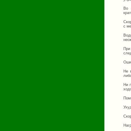
Во 
кра
Ско
с м
Вод
неож
При
сле
Оши
Не 
либ
Ни 
ход
Пом
Уху
Ско
Нагр