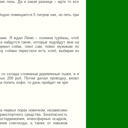
ик лень. Да и какая разница – идти то все
бодно помещается 5 литров чая, но пить при
нию. Я ждал Лёню – хозяина турбазы, чтоб
а найдутся такие, которые подойдут мне на
ормил собак, поел сам, помог мужикам по
ру собаки перестали есть хлеб, выбирая из
ь со склада сломаные деревянные лыжи, и я
лых 200 руб. Потом делал проводку, вязал
а попить кофе, то день пройдет не зря.
на первых порах новичком, независимо
ранспортного средства. Безопасность
ростидвижения, атмосферных осадков,
яния снегохода, а также от навыков