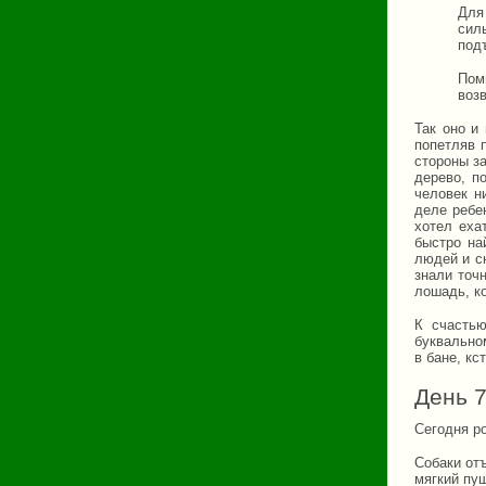
Для
сил
под
Пом
воз
Так оно и
попетляв 
стороны за
дерево, п
человек н
деле ребен
хотел еха
быстро на
людей и с
знали точ
лошадь, к
К счастью
буквально
в бане, кс
День 
Сегодня р
Собаки от
мягкий пу