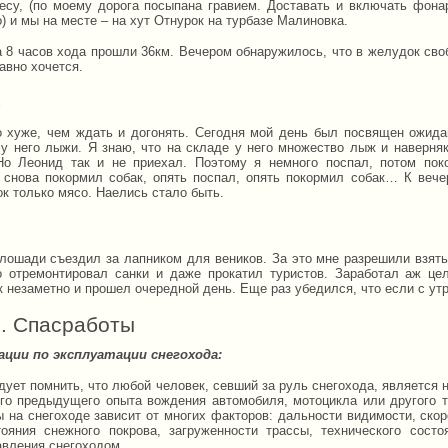
есу, (по моему дорога посыпана гравием. Доставать и включать фонар
) и мы на месте – на хут Отнурок на турбазе Малиновка.
а 8 часов хода прошли 36км. Вечером обнаружилось, что в желудок сво
авно хочется.
4
о хуже, чем ждать и догонять. Сегодня мой день был посвящен ожида
 у него лыжи. Я знаю, что на складе у него множество лыж и наверняк
Но Леонид так и не приехал. Поэтому я немного поспал, потом пок
, снова покормил собак, опять поспал, опять покормил собак… К вече
к только мясо. Наелись стало быть.
5
 лошади съездил за лапником для веников. За это мне разрешили взят
о отремонтировал санки и даже прокатил туристов. Заработал аж це
к незаметно и прошел очередной день. Еще раз убедился, что если с утр
6. Спасработы
ации по эксплуатации снегохода:
дует помнить, что любой человек, севший за руль снегохода, является 
его предыдущего опыта вождения автомобиля, мотоцикла или другого т
ы на снегоходе зависит от многих факторов: дальности видимости, ско
тояния снежного покрова, загруженности трассы, технического состо
авления снегоходом.