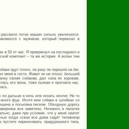
 рассвело поток машин сильно увеличился.
накомился с мужиком, который переехал в
х в 50 от нас. Я прикрикнул на последнего и
сной комплект – та же история. А волки тем
баки идут плохо, ни разу не перешли на бег,
л меня в гости. Живет он не плохо: большой
ачку своим собакам, дал сена их коровам,
лась его жена, тоже пьяная и прогнала нас.
лась.
 ли дальше в ночь или искать ночлег. Ни то
 много фур. Ихотя мои собаки в шлейках со
чещена и посыпана песком. Обходную дорогу
аверняка все заметено. Ночевать в палатке
ально, даже при условии, что у меня хватит
очью когда «свои все дома сидят телевизор
 пустите переночевать придурошного типа,