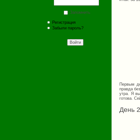
Запомнить
Регистрация
Забыли пароль?
Первым де
правда без
утра. Я в
готова. Се
День 