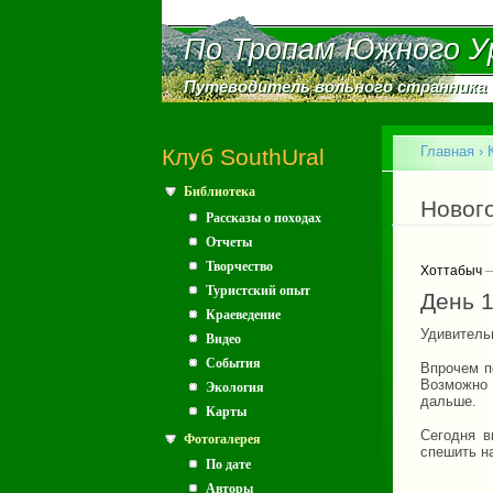
По Тропам Южного У
По Тропам Южного У
Путеводитель вольного странника
Путеводитель вольного странника
Главное меню
Главная
›
Клуб SouthUral
Библиотека
Вы зд
Новог
Рассказы о походах
Отчеты
Творчество
Хоттабыч
—
Туристский опыт
День 
Краеведение
Удивитель
Видео
События
Впрочем п
Возможно 
Экология
дальше.
Карты
Сегодня в
Фотогалерея
спешить на
По дате
Авторы