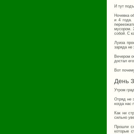
И тут под
Ночевка о
и 4 года.
переезжат
мусором. 
собой. С к
Луиза про
заряда не 
Вечером об
достал его
Вот почем
День 
Утром град
Отряд не 
когда нас 
Как ни ст
сильно ув
Прошли сл
которые с