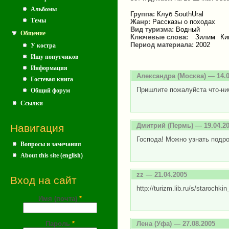
Альбомы
Группа:
Клуб SouthUral
Темы
Жанр:
Рассказы о походах
Вид туризма:
Водный
Общение
Ключевые слова:
Зилим
Ки
Период материала:
2002
У костра
Ищу попутчиков
Информация
Александра
(Москва) — 14.0
Гостевая книга
Пришлите пожалуйста что-ниб
Общий форум
Ссылки
Дмитрий
(Пермь) — 19.04.2
Навигация
Господа! Можно узнать подро
Вопросы и замечания
About this site (english)
zz
— 21.04.2005
Вход на сайт
http://turizm.lib.ru/s/starochk
Имя (почта)
*
Пароль
*
Лена
(Уфа) — 27.08.2005