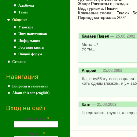
Жанр:
Рассказы о походах
Альбомы
Вид туризма:
Пеший
Темы
Ключевые слова:
Тюлюк
Б
Период материала:
2002
Общение
У костра
Ищу попутчиков
Камаев Павел
— 25.08.2002
Информация
Метель?
Гостевая книга
Ух ты...
Общий форум
Ссылки
Андрей
— 25.08.2002
Навигация
Да, в субботу возвращался 
хоть одним глазком, я уж заб
Вопросы и замечания
About this site (english)
Катя
— 25.08.2002
Вход на сайт
Представить трудно, а недел
Имя (почта)
*
Пароль
*