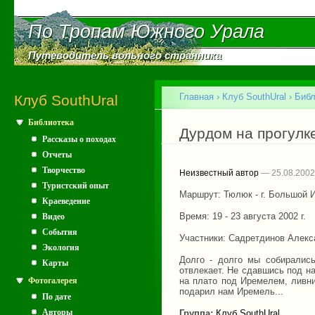
Пе
ос
По Тропам Южного Урала
По Тропам Южного Урала
со
Путеводитель вольного странника
Путеводитель вольного странника
Главное меню
Главная
›
Клуб SouthUral
›
Библ
Клуб SouthUral
Библиотека
Вы здесь
Дурдом на прогулке
Рассказы о походах
Отчеты
Творчество
Неизвестный автор
— 25.08.2002
Туристский опыт
Маршрут: Тюлюк - г. Большой 
Краеведение
Время: 19 - 23 августа 2002 г.
Видео
События
Участники: Садретдинов Алекс
Экология
Долго - долго мы собирались
Карты
отвлекает. Не сдавшись под н
Фотогалерея
на плато под Иремелем, ливни
подарил нам Иремель...
По дате
Авторы
Группа:
Клуб SouthUral