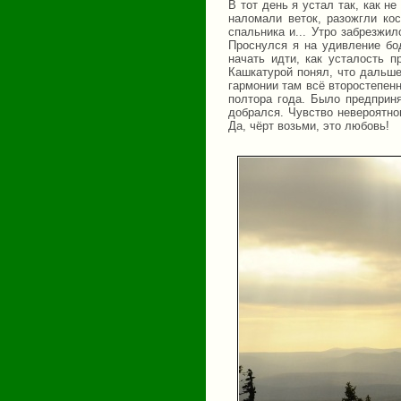
В тот день я устал так, как н
наломали веток, разожгли кос
спальника и... Утро забрезжи
Проснулся я на удивление бод
начать идти, как усталость п
Кашкатурой понял, что дальше 
гармонии там всё второстепенн
полтора года. Было предприня
добрался. Чувство невероятно
Да, чёрт возьми, это любовь!