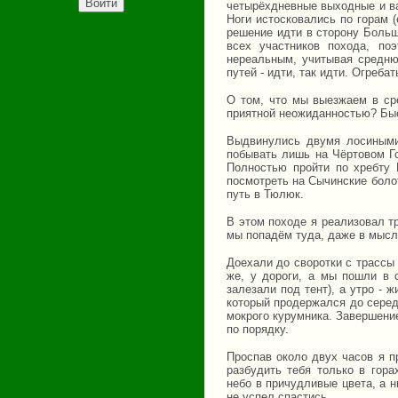
четырёхдневные выходные и ва
Ноги истосковались по горам 
решение идти в сторону Больш
всех участников похода, п
нереальным, учитывая средню
путей - идти, так идти. Огребат
О том, что мы выезжаем в сре
приятной неожиданностью? Быс
Выдвинулись двумя лосиными
побывать лишь на Чёртовом Го
Полностью пройти по хребту 
посмотреть на Сычинские боло
путь в Тюлюк.
В этом походе я реализовал тр
мы попадём туда, даже в мысля
Доехали до своротки с трассы 
же, у дороги, а мы пошли в 
залезали под тент), а утро - 
который продержался до серед
мокрого курумника. Завершени
по порядку.
Проспав около двух часов я п
разбудить тебя только в гора
небо в причудливые цвета, а н
не успел спастись.