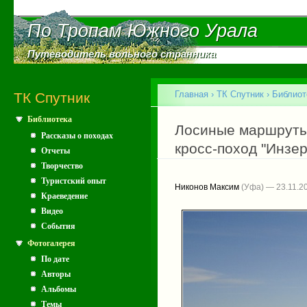
Пе
ос
По Тропам Южного Урала
По Тропам Южного Урала
со
Путеводитель вольного странника
Путеводитель вольного странника
Главное меню
Главная
›
ТК Спутник
›
Библиот
ТК Спутник
Библиотека
Вы здесь
Лосиные маршруты 
Рассказы о походах
кросс-поход "Инзе
Отчеты
Творчество
Туристский опыт
Никонов Максим
(Уфа) — 23.11.2
Краеведение
Видео
События
Фотогалерея
По дате
Авторы
Альбомы
Темы