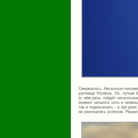
Смеркалось. Несколько киломе
урочища Улубиль. Ох, лучше б
(о нём речь пойдёт нескольки
момент начался хоть и неявны
так и подкосились - в три раз
не увенчались успехом. Решили