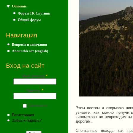
Общение
Форум ТК Спутник
Общий форум
Навигация
Вопросы и замечания
About this site (english)
Вход на сайт
Имя (почта)
*
Пароль
*
Запомнить
Этим постом я открываю цик
узнаете, как можно получит
Регистрация
километров по непроходимым
Забыли пароль?
дорогам.
Спонтанные походы как пр