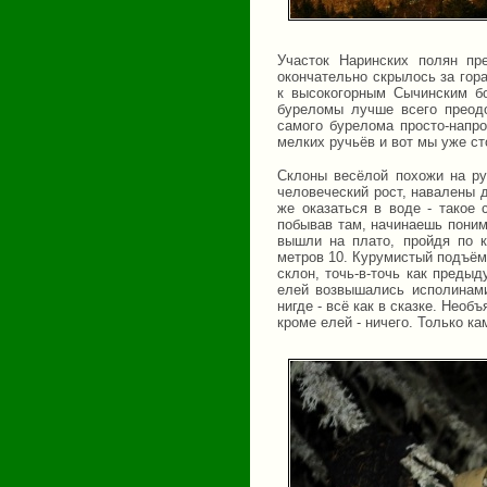
Участок Наринских полян пр
окончательно скрылось за гор
к высокогорным Сычинским бо
буреломы лучше всего преодо
самого бурелома просто-напро
мелких ручьёв и вот мы уже ст
Склоны весёлой похожи на р
человеческий рост, навалены д
же оказаться в воде - такое 
побывав там, начинаешь поним
вышли на плато, пройдя по к
метров 10. Курумистый подъём
склон, точь-в-точь как преды
елей возвышались исполинами
нигде - всё как в сказке. Нео
кроме елей - ничего. Только ка