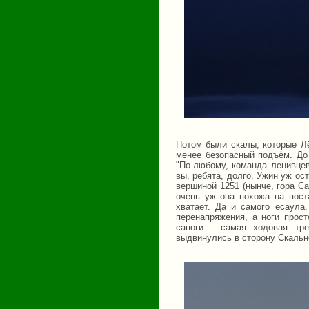
Потом были скалы, которые Лё
менее безопасный подъём. До
"По-любому, команда ленивцев
вы, ребята, долго. Ужин уж ос
вершиной 1251 (нынче, гора С
очень уж она похожа на пост
хватает. Да и самого есаула
перенапряжения, а ноги прос
сапоги - самая ходовая тр
выдвинулись в сторону Скальн