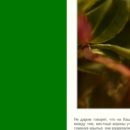
Не даром говорят, что на Каш
между тем, местные вороны уч
сомкнув крылья, они разрезал