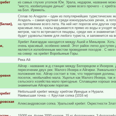
хребет
из самых глухих уголков Юж. Урала, недаром, название можно
"место, изобилующее дичью". кроме всего прочего - с хребт
на Бол. Иремель.
Сплав по Агидели – один из популярнейших туристических 
Агидель – самая крупная среди южноуральских речек, а пот
(Белая),
на протяжении всего лета. На ней нет порогов или других се
красивые леса, скалы вздымаются прямо из воды и уходят в
метров, часто встречаются пещеры, среди них и знаменитая 
будет удовольствием для любого туриста, и запомнится на в
Хребет Ажигардак находится между Ашой и Миньяром. Хоть э
к,
очень красивый, особенно зимой. Этот район легко доступен 
является излюбленным местом проведения походов . С него 
на север: на хребет Воробьиные Горы.
Река Ай
Айгир - название ж-д станции между Белорецком и Инзером. 
пересечении двух рек: Малого Инзера и Айгирки. Уникальнос
положения пос. Айгир состоит в том, что территория долины,
еревня
поселок, необычайно мала. Ущелья как Малого Инзера, так и 
сельского хозяйства мало пригодные. Сплавщики хорошо зна
знаменитым Айгирским порогам.
Небольшой хребет между хребтом Ирендык и Нурали.
хребет
Наивысшая точка - г. Круглая сопка (1016 м)
дровская
Александровская сопка. Уральский хребет. Окрестности Злат
стан -
15000 км, более 2000 кадров, 15 кг фототехники, 3 фотограф