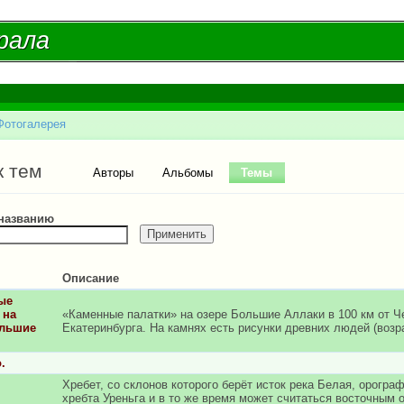
Перейти к
основному
рала
рала
содержанию
Фотогалерея
есь
ые вкладки
к тем
Авторы
Альбомы
Темы
(активная вкладка)
 названию
Описание
ые
 на
«Каменные палатки» на озере Большие Аллаки в 100 км от Ч
ольшие
Екатеринбурга. На камнях есть рисунки древних людей (возра
.
Хребет, со склонов которого берёт исток река Белая, орогра
хребта Уреньга и в то же время может считаться восточным 