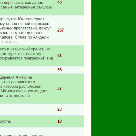
 перевести, как аулак -
40
а самые интересные ракурсы
маршрутов Южного Урала.
ому сплав по ней возможен
рьезных препятствий, вокруг
237
высь на много десятков
Капова. Сплав по Агидели
сю жизнь.
то и невысокий хребет, но
для туристов, поэтому
51
открывается прекрасный вид
55
Деревня Айгир на
ть географического
 в которой расположен
37
Айгирки очень узкие, для
ют это место по
23
оуста.
10
а, один учитель, полгода