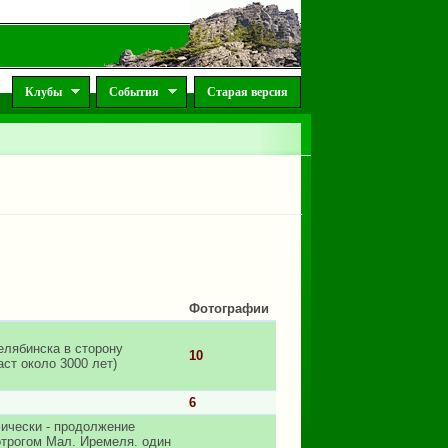
Клубы
События
Старая версия
Фотографии
елябинска в сторону
10
ст около 3000 лет)
6
фически - продолжение
отрогом Мал. Иремеля. один