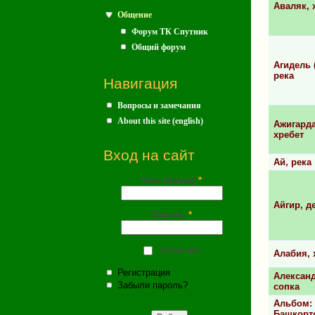
Аваляк, 
Общение
Форум ТК Спутник
Общий форум
Агидель 
река
Навигация
Вопросы и замечания
About this site (english)
Ажигарда
хребет
Вход на сайт
Ай, река
Имя (почта)
*
Айгир, д
Пароль
*
Запомнить
Алабия, 
Регистрация
Алексан
Забыли пароль?
сопка
Альбом:
Башкорто