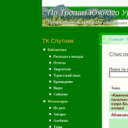
По Тропам Южного У
По Тропам Южного У
Путеводитель вольного странника
Путеводитель вольного странника
Главное меню
Главная
›
ТК Спутник
Библиотека
Вы зд
Главн
Списо
Рассказы о походах
Отчеты
Творчество
Поиск по
Туристский опыт
Краеведение
Видео
Тема
События
«Каменн
палатки»
Фотогалерея
озере Б
По дате
аллаки
Авторы
Абзаково
Альбомы
Темы