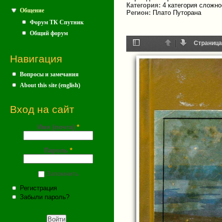
Категория:
4 категория сложно
Общение
Регион:
Плато Путорана
Форум ТК Спутник
Общий форум
Страница
Навигация
Toggle
Назад
Далее
Sidebar
Вопросы и замечания
About this site (english)
Вход на сайт
Имя (почта)
*
Пароль
*
Запомнить
Регистрация
Забыли пароль?