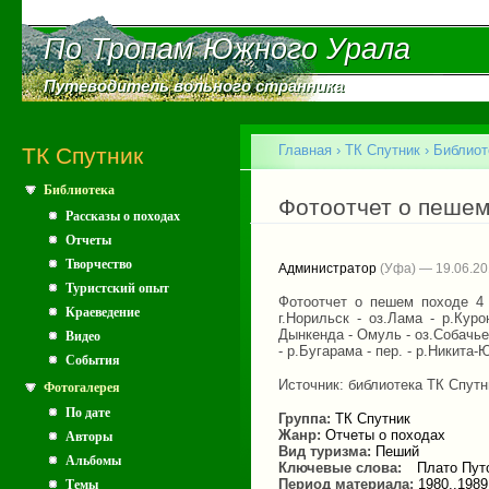
Пе
ос
По Тропам Южного Урала
По Тропам Южного Урала
со
Путеводитель вольного странника
Путеводитель вольного странника
Главное меню
Главная
›
ТК Спутник
›
Библиот
ТК Спутник
Библиотека
Вы здесь
Фотоотчет о пешем
Рассказы о походах
Отчеты
Творчество
Администратор
(Уфа) — 19.06.2
Туристский опыт
Фотоотчет о пешем походе 4 
Краеведение
г.Норильск - оз.Лама - р.Куро
Дынкенда - Омуль - оз.Собачье 
Видео
- р.Бугарама - пер. - р.Никита-Ю
События
Источник: библиотека ТК Спутн
Фотогалерея
По дате
Группа:
ТК Спутник
Жанр:
Отчеты о походах
Авторы
Вид туризма:
Пеший
Альбомы
Ключевые слова:
Плато Пут
Период материала:
1980..1989
Темы