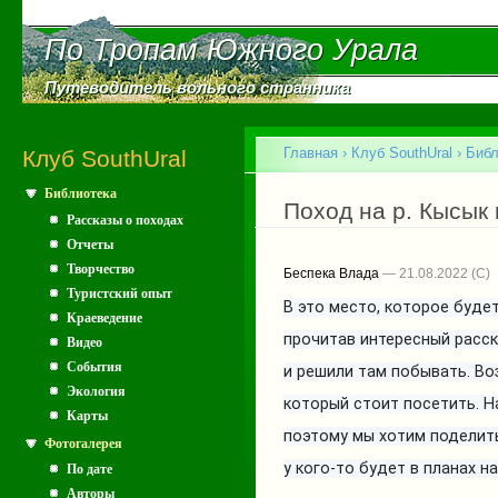
Пе
ос
По Тропам Южного Урала
По Тропам Южного Урала
со
Путеводитель вольного странника
Путеводитель вольного странника
Главное меню
Главная
›
Клуб SouthUral
›
Библ
Клуб SouthUral
Библиотека
Вы здесь
Поход на р. Кысык
Рассказы о походах
Отчеты
Творчество
Беспека Влада
— 21.08.2022
Туристский опыт
В это место,
которое буде
Краеведение
п
рочитав интересный расска
Видео
События
и решили там побывать. Во
Экология
который стоит посетить. 
Карты
поэтому мы хотим поделит
Фотогалерея
у кого-то будет в планах н
По дате
Авторы