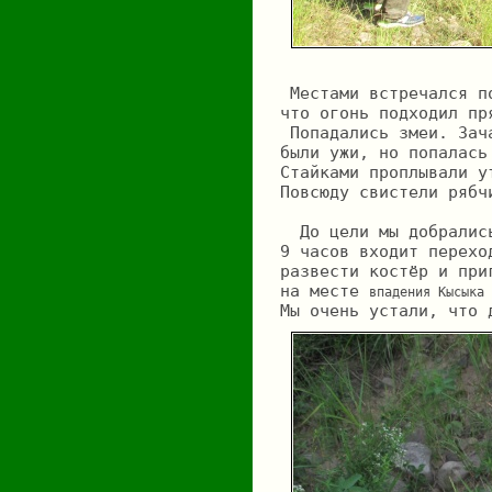
 Местами встречался п
что огонь подходил пр
 Попадались змеи. Зач
были ужи, но попалась
Стайками проплывали у
Повсюду свистели рябч
  До цели мы добралис
9 часов входит перехо
развести костёр и при
на месте 
впадения Кысыка 
Мы очень устали, что 