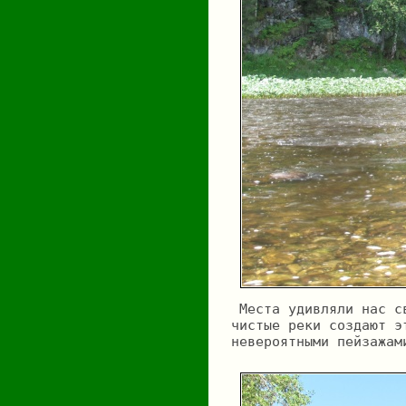
 Места удивляли нас с
чистые реки создают э
невероятными пейзажам