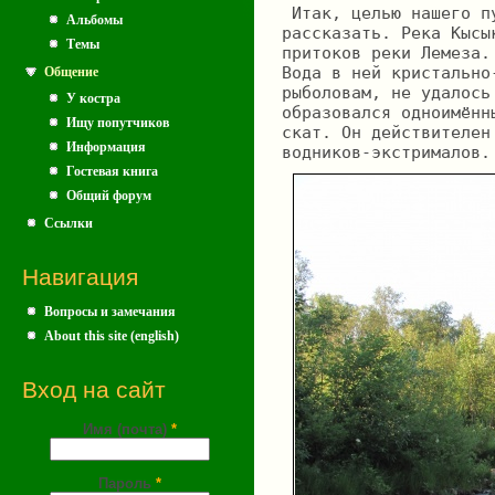
 Итак, целью нашего п
Альбомы
рассказать. Река Кысы
Темы
притоков реки Лемеза.
Вода в ней кристально
Общение
рыболовам, не удалось
У костра
образовался одноимённ
Ищу попутчиков
скат. Он действителен
Информация
водников-экстрималов.
Гостевая книга
Общий форум
Ссылки
Навигация
Вопросы и замечания
About this site (english)
Вход на сайт
Имя (почта)
*
Пароль
*