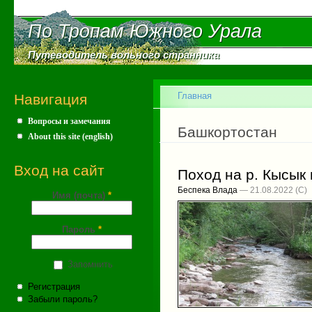
Пе
ос
По Тропам Южного Урала
По Тропам Южного Урала
со
Путеводитель вольного странника
Путеводитель вольного странника
Главное меню
Главная
Навигация
Вопросы и замечания
Вы здесь
Башкортостан
About this site (english)
Вход на сайт
Поход на р. Кысык
Беспека Влада
— 21.08.2022
Имя (почта)
*
Пароль
*
Запомнить
Регистрация
Забыли пароль?