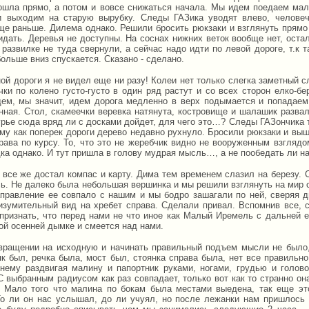
ошла прямо, а потом и вовсе снижаться начала. Мы идем поедаем мали
и выходим на старую вырубку. Следы ГАЗика уводят влево, человеч
ще раньше. Дилема однако. Решили бросить рюкзаки и взглянуть прямо 
видать. Деревья не доступны. На соснах нижних веток вообще нет, ост
развилке не туда свернули, а сейчас надо идти по левой дороге, т.к т
больше вниз спускается. Сказано - сделано.
ой дороги я не видел еще ни разу! Колеи нет только слегка заметный сл
чки по колено густо-густо в один ряд растут и со всех сторон елко-б
ем, мы значит, идем дорога медленно в верх подымается и попадаем 
нная. Стол, скамеечки веревка натянута, костровище и шалашик развал
урье сюда вряд ли с досками дойдет, для чего это…? Следы ГАЗончика т
ому как поперек дороги дерево недавно рухнуло. Бросили рюкзаки и выш
права по курсу. То, что это не жеребчик видно не вооруженным взглядо
ка однако. И тут пришла в голову мудрая мысль…, а не пообедать ли н
 все же достал компас и карту. Дима тем временем слазил на березу. С
сь. Не далеко была небольшая вершинка и мы решили взглянуть на мир с
аправление ее совпало с нашим и мы бодро зашагали по ней, сверяя 
изумительный вид на хребет справа. Сделали привал. Вспомнив все, со
признать, что перед нами не что иное как Малый Иремель с дальней ег
ой осенней дымке и смеется над нами.
звращении на исходную и начинать правильный подъем мысли не было,
к был, речка была, мост был, стоянка справа была, нет все правильно,
нему раздвигая малину и папортник руками, ногами, грудью и голово
 С выбранным радиусом как раз совпадает, только вот как то странно о
. Мало того что малина по бокам была местами выедена, так еще эт
То ли он нас услышал, до ли учуял, но после лежанки нам пришлось 