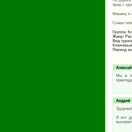
По дороге
брод с одн
Машину в ц
Слава теб
Группа:
Кл
Жанр:
Рас
Вид тури
Ключевые
Период м
Алексей
Мы в пя
приклад
Андрей
Здорово
Я вот д
выложит