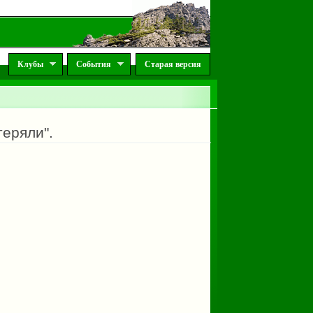
Клубы
События
Старая версия
еряли".