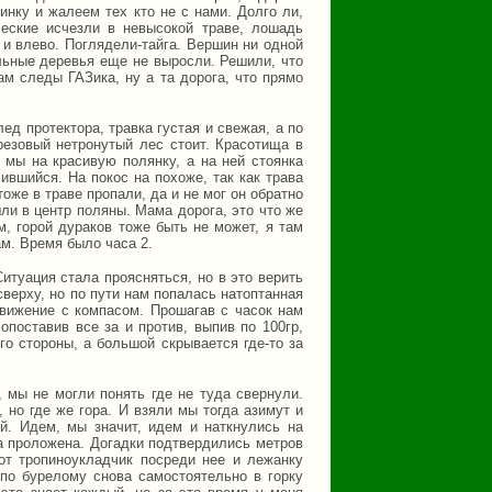
нку и жалеем тех кто не с нами. Долго ли,
еские исчезли в невысокой траве, лошадь
и влево. Поглядели-тайга. Вершин ни одной
альные деревья еще не выросли. Решили, что
ам следы ГАЗика, ну а та дорога, что прямо
ед протектора, травка густая и свежая, а по
ерезовый нетронутый лес стоит. Красотища в
мы на красивую полянку, а на ней стоянка
ившийся. На покос на похоже, так как трава
оже в траве пропали, да и не мог он обратно
ли в центр поляны. Мама дорога, это что же
м, горой дураков тоже быть не может, я там
ам. Время было часа 2.
итуация стала проясняться, но в это верить
верху, но по пути нам попалась натоптанная
движение с компасом. Прошагав с часок нам
поставив все за и против, выпив по 100гр,
о стороны, а большой скрывается где-то за
 мы не могли понять где не туда свернули.
 но где же гора. И взяли мы тогда азимут и
й. Идем, мы значит, идем и наткнулись на
на проложена. Догадки подтвердились метров
от тропиноукладчик посреди нее и лежанку
по бурелому снова самостоятельно в горку