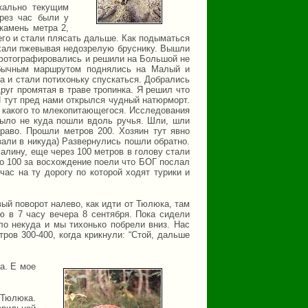
кально текущим
рез час были у
камень метра 2,
его и стали плясать дальше. Как подыматься
ыхали пжевывая недозрелую бруснику. Вышли
сфотографировались и решили на Большой не
обычным маршрутом поднялись на Малый и
а и стали потихоньку спускаться. Добрались
руг промятая в траве тропинка. Я решил что
И тут пред нами открылся чудный натюрморт.
в какого то млекопитающегося. Исследования
 было не куда пошли вдоль ручья. Шли, шли
право. Прошли метров 200. Хозяин тут явно
зали в никуда) Развернулись пошли обратно.
алину, еще через 100 метров в голову стали
о 100 за восхождение поели что БОГ послал
час на ту дорогу по которой ходят турики и
ый поворот налево, как идти от Тюлюка, там
ю в 7 часу вечера 8 сентября. Пока сидели
о некуда и мы тихонько побрели вниз. Нас
ов 300-400, когда крикнули: “Стой, дальше
ка. Е мое
 Тюлюка.