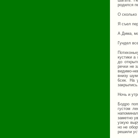
шагать. Н
родился п
О сколько
Я съел пе
А Дима, м
Гундел вс
Потихоньк
кустики а
до открыт
речки не 
видимо-не
внизу шум
6сек. На 
закрылись
Ночь и утр
Бодро поп
густом ле
напоминал
заметно у
узкую выр
но не обо
решили уст