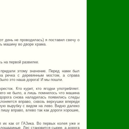
от день не проводилась) я поставил свечу о
ь машину во дворе храма.
ь на первой развилке.
 придали этому значение. Перед нами был
ла речка с деревянным мостом, а справа
 было это наша дорога! И мы пошли.
есток. Кто курит, кто ягодки употребляет.
чего не было, а лишь помнилось что машина
 дорога снова наладилась появились следы
лоняется вправо, сквозь верхушки впереди
лую вырубку с видом на лево. Видно далеко
 пишу вправо, влево так как дороги хорошие,
 их как от ГАЗика. Во первых колея уже и
 лошадиные. Лес становится сырее, а дорога