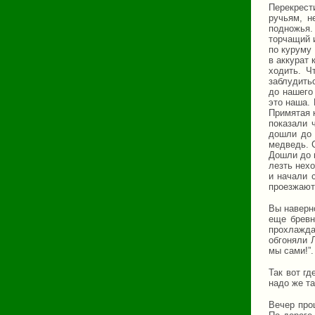
Перекрест
ручьям, н
подножья.
торчащий 
по куруму
в аккурат
ходить. Ч
заблудить
до нашего 
это наша.
Примятая 
показали 
дошли до 
медведь. 
Дошли до 
лезть нех
и начали 
проезжают
Вы наверно
еще бревн
прохлажда
обгоняли 
мы сами!”.
Так вот гд
надо же та
Вечер про