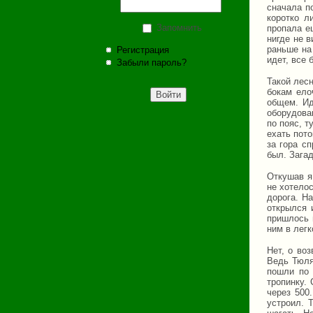
сначала п
коротко л
Запомнить
пропала е
нигде не 
раньше на 
Регистрация
идет, все 
Забыли пароль?
Такой лесн
бокам ело
общем. Ид
оборудова
по пояс, т
ехать пот
за гора с
был. Загад
Откушав я
не хотело
дорога. Н
открылся 
пришлось 
ним в легк
Нет, о во
Ведь Тюля
пошли по 
тропинку.
через 500
устроил. 