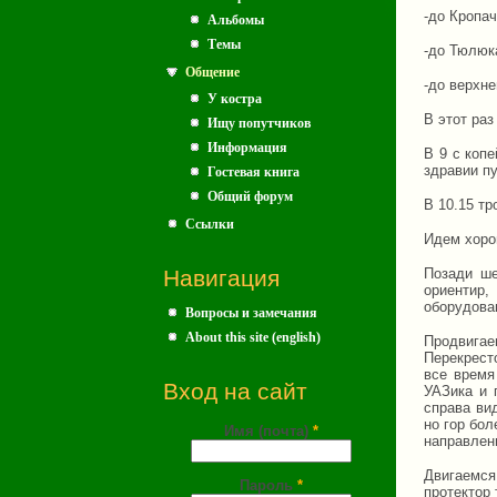
-до Кропа
Альбомы
Темы
-до Тюлюк
Общение
-до верхне
У костра
В этот раз
Ищу попутчиков
Информация
В 9 с коп
здравии п
Гостевая книга
Общий форум
В 10.15 тр
Ссылки
Идем хоро
Навигация
Позади ше
ориентир,
оборудова
Вопросы и замечания
About this site (english)
Продвигае
Перекрест
все время
Вход на сайт
УАЗика и 
справа ви
но гор бол
Имя (почта)
*
направлени
Двигаемся
Пароль
*
протектор