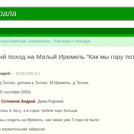
Перейти к
основному
рала
рала
содержанию
Клуб SouthUral
›
Библиотека
›
Рассказы о походах
есь
й поход на Малый Иремель "Как мы гору пот
Андрей
— 30.09.2002
д.Тюлюк, долина р.Тюлюк, М.Иремель, д.Тюлюк
 9 сентября 2002г.
:
Сотников Андрей
, Дима Корнеев.
сень в лесу, а в горах люблю еще больше.
ы сходить на Иремель, как никак уже 3 года не были.
а изумительная заброска: