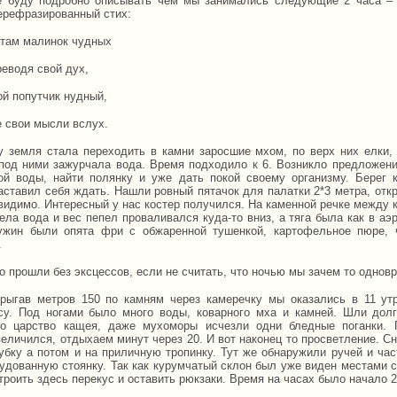
е буду подробно описывать чем мы занимались следующие 2 часа – 
ерефразированный стих:
 там малинок чудных
реводя свой дух,
ой попутчик нудный,
е свои мысли вслух.
у земля стала переходить в камни заросшие мхом, по верх них елки, 
 под ними зажурчала вода. Время подходило к 6. Возникло предложени
ой воды, найти полянку и уже дать покой своему организму. Берег 
заставил себя ждать. Нашли ровный пятачок для палатки 2*3 метра, отк
видимо. Интересный у нас костер получился. На каменной речке между 
ела вода и вес пепел проваливался куда-то вниз, а тяга была как в аэ
ужин были опята фри с обжаренной тушенкой, картофельное пюре, ч
.
о прошли без эксцессов, если не считать, что ночью мы зачем то однов
рыгав метров 150 по камням через камеречку мы оказались в 11 ут
су. Под ногами было много воды, коварного мха и камней. Шли дол
о царство кащея, даже мухоморы исчезли одни бледные поганки. 
величился, отдыхаем минут через 20. И вот наконец то просветление. С
убку а потом и на приличную тропинку. Тут же обнаружили ручей и ча
рудованную стоянку. Так как курумчатый склон был уже виден местами с
роить здесь перекус и оставить рюкзаки. Время на часах было начало 2