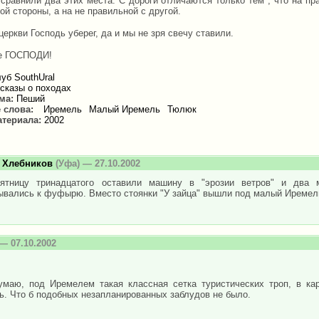
 сравнили два этих места. С дороги отличаются только тем , что на пр
ой стороны, а на не правильной с другой.
еркви Господь уберег, да и мы не зря свечу ставили.
е ГОСПОДИ!
уб SouthUral
сказы о походах
зма:
Пеший
 слова:
Иремель
Малый Иремель
Тюлюк
атериала:
2002
 Хлебников
(Уфа) — 27.10.2002
тницу тринадцатого оставили машину в "эрозии ветров" и два м
ывались к фуфырю. Вместо стоянки "У зайца" вышли под малый Иремель
— 07.10.2002
!
умаю, под Иремелем такая классная сетка туристических троп, в кар
ь. Что б подобных незапланированных заблудов не было.