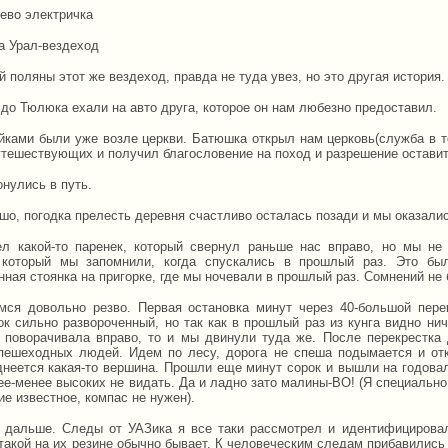
чево электричка
а Урал-вездеход
й поляны этот же вездеход, правда не туда увез, но это другая история.
 до Тюлюка ехали на авто друга, которое он нам любезно предоставил.
ейками были уже возле церкви. Батюшка открыл нам церковь(служба в т
утешествующих и получил благословение на поход и разрешение оставит
онулись в путь.
шо, погодка прелесть деревня счастливо осталась позади и мы оказалис
л какой-то паренек, который свернул раньше нас вправо, но мы не
 который мы запомнили, когда спускались в прошлый раз. Это бы
нная стоянка на пригорке, где мы ночевали в прошлый раз. Сомнений не
мся довольно резво. Первая остановка минут через 40-большой перекр
ок сильно развороченный, но так как в прошлый раз из кунга видно ни
 поворачивала вправо, то и мы двинули туда же. После перекрестка
пешеходных людей. Идем по лесу, дорога не спеша подымается и отк
днеется какая-то вершина. Прошли еще минут сорок и вышли на годова
ее-менее высоких не видать. Да и ладно зато малины-ВО! (Я специально
е известное, компас не нужен).
 дальше. Следы от УАЗика я все таки рассмотрел и идентифицировал
 такой на их резине обычно бывает. К человеческим следам прибавились