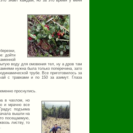
это знает каждый, но за это время у меня
березки,
е: дойти
каменной
рытую воду для омовения тел, ну а дров там
камнями нужна была только поперечина, зато
родинамической трубе. Все приготовилось за
ай с травками и по 150 за азимут. Глаза
ременно проснулись.
ра в чахлом, но
го и мрачно все
Градус подъема
начала вышли на
сто посещаемую,
квозь листву, то
.