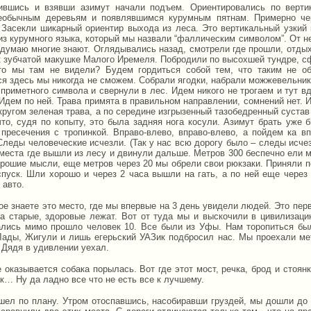
ившись и взявши азимут начали подъем. Ориентировались по верти
еобычным деревьям и появлявшимся курумным пятнам. Примерно че
 Засекли шикарный ориентир выхода из леса. Это вертикальный узкий 
из курумного языка, который мы назвали “фаллическим символом”. От н
 думаю многие знают. Оглядывались назад, смотрели где прошли, отд
 к зубчатой макушке Малого Иремеля. Побродили по высохшей тундре, 
то мы там не видели? Будем гордиться собой тем, что таким не 
ся здесь мы никогда не сможем. Собрали ягодки, набрали можжевельник
приметного символа и свернули в лес. Идем никого не трогаем и тут вд
 Идем по ней. Трава примята в правильном направлении, сомнений нет. 
кругом зеленая трава, а по середине изгрызенный тазобедренный суста
что, судя по копыту, это была задняя нога косули. Азимут брать уже
пресечения с тропинкой. Вправо-влево, вправо-влево, а пойдем ка в
Следы человеческие исчезли. (Так у нас всю дорогу было – следы исче
места где вышли из лесу и двинули дальше. Метров 300 беспечно ели м
орошие мысли, еще метров через 20 мы обрели свои рюкзаки. Приняли п
спуск. Шли хорошо и через 2 часа вышли на гать, а по ней еще через 
 авто.
е знаете это место, где мы впервые на 3 день увидели людей. Это перв
а старые, здоровые лежат. Вот от туда мы и выскочили в цивилизаци
лись мимо прошло человек 10. Все были из Уфы. Нам торопиться был
Лады, Жигули и лишь егерьский УАЗик подбросил нас. Мы проехали метр
 Дядя в удивлении уехал.
е оказывается собака порылась. Вот где этот мост, речка, брод и стоян
к… Ну да ладно все что не есть все к лучшему.
шел по плану. Утром отоспавшись, насобиравши груздей, мы дошли до