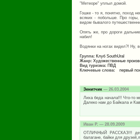
"Метеоре" уплыл домой.
Гошке - то я, понятно, поход н
всяких - побольше. Про горы,
видом бывалого путешественни
Опять же, про дороги дальние
набил!
Водянки на ногах видел?! Ну, в
Группа:
Клуб SouthUral
Жанр:
Художественные произв
Вид туризма:
ПВД
Ключевые слова:
первый по
Зенитчик
— 26.03.2004
Лиха беда начала!!! Что-то 
Далеко нам до Байкала и Кав
Иван Р.
— 28.09.2009
ОТЛИЧНЫЙ РАССКАЗ!!! детс
балагане, байки для друзей,