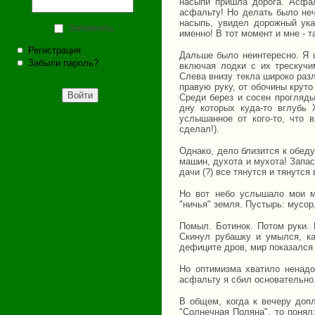
насыпи пришла дорога. Асфаль
асфальту! Но делать было неч
насыпь, увидел дорожный ука
Запомнить
именно! В тот момент и мне - т
Регистрация
Дальше было неинтересно. Я 
Забыли пароль?
включая лодки с их трескучи
Слева внизу текла широко раз
правую руку, от обочины крут
Среди берез и сосен прогляды
дну которых куда-то вглубь
услышанное от кого-то, что 
сделал!).
Однако, дело близится к обеду
машин, духота и мухота! Запас
дачи (?) все тянутся и тянутся
Но вот небо услышало мои м
"ничья" земля. Пустырь: мусор
Помыл. Ботинок. Потом руки. 
Скинул рубашку и умылся, ка
дефиците дров, мир показался 
Но оптимизма хватило ненадо
асфальту я сбил основательно.
В общем, когда к вечеру доп
"Солнечная Поляна", то понял