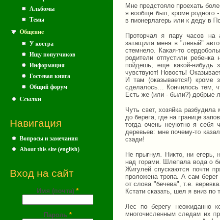
Мне предстояло проехать более
Альбомы
я вообще был, кроме родного -
Темы
в пионерлагерь или к деду в По
Общение
Проторчал я пару часов на 
затащила меня в "левый" авто
У костра
стемнело. Какая-то сердоболь
Ищу попутчиков
родители отпустили ребенка 
пойдешь, еще какой-нибудь з
Информация
чувствуют! Новость! Оказывает
Гостевая книга
И там (оказывается!) кроме 
Общий форум
сделалось… Кончилось тем, чт
Есть же (или - были?) добрые 
Ссылки
Чуть свет, хозяйка разбудила
до берега, где на границе запо
Навигация
тогда очень неуютно я себя 
деревьев: мне почему-то казал
Вопросы и замечания
сзади!
About this site (english)
Не прыгнул. Никто, ни егерь,
над горами. Шлепала вода о бе
Жигулей спускаются почти пря
Вход на сайт
проложена тропа. А сам берег 
от слова "бечева", т.е. верев
Имя (почта)
*
Кстати сказать, шел я вниз по 
Лес по берегу неожиданно ко
многочисленным следам их пре
Пароль
*