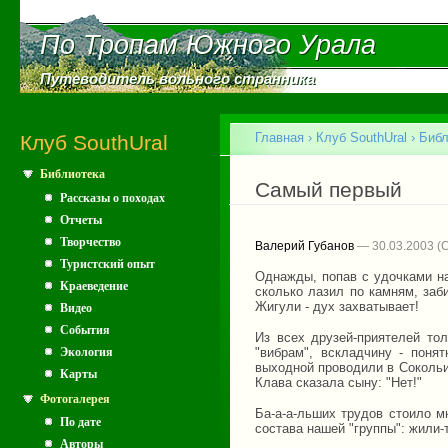
Пе
ос
По Тропам Южного Урала
По Тропам Южного Урала
со
Путеводитель вольного странника
Путеводитель вольного странника
Главное меню
Главная
›
Клуб SouthUral
›
Библ
Клуб SouthUral
Библиотека
Вы здесь
Самый первый
Рассказы о походах
Отчеты
Творчество
Валерий Губанов
— 30.03.2003
Туристский опыт
Однажды, попав с удочками на
Краеведение
сколько лазил по камням, заб
Жигули - дух захватывает!
Видео
События
Из всех друзей-приятелей то
Экология
"вибрам", вскладчину - поня
выходной проводили в Сокольих
Карты
Клава сказала сыну: "Нет!"
Фотогалерея
Ба-а-а-льших трудов стоило м
По дате
состава нашей "группы": жили-
Авторы