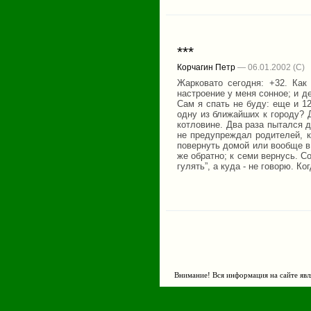
***
Корчагин Петр
— 06.01.2002
Жарковато сегодня: +32. Как
настроение у меня сонное; и де
Сам я спать не буду: еще и 12
одну из ближайших к городу? Д
котловине. Два раза пытался д
не предупреждал родителей, к
повернуть домой или вообще в 
же обратно; к семи вернусь. С
гулять”, а куда - не говорю. Ког
Внимание! Вся информация на сайте явл