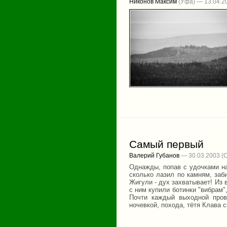
Никонов Максим
(Уфа) — 13.04.2
Самый первый
Валерий Губанов
— 30.03.2003
Однажды, попав с удочками на
сколько лазил по камням, заб
Жигули - дух захватывает! Из
с ним купили ботинки "вибрам",
Почти каждый выходной пров
ночевкой, похода, тётя Клава с