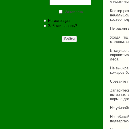
значитель
Костер ра
Запомнить
небольшом
костер по
Регистрация
Забыли пароль?
Не разжиг
Уходя, тщ
маленькая
В случае 
справитьс
леса.
Не выбирай
комаров б
Срезайте г
Запаситес
встречах 
нормы: дв
Не убивайт
Не обижай
подвергаю