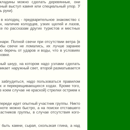
екладины можно сделать деревянные, они
чный выступ камня или специальный упор. У
 руки).
в колодец - предварительное знакомство с
н, наличие колодцев, узких щелей и лазов,
же по рассказам других туристов и местных
ари. Полной свечи при отсутствии ветра (в
обы свечи не ломались, их лучше заранее
но беречь от ударов и воды, что в условиях
ковке.
ный шнур, на котором надо узлами сделать
никает наружный свет, второй разматывается
 заблудиться, надо пользоваться правилом
ах и перекрещивающихся ходах. Кроме того,
в коем случае не краской) стрелки острием к
ереди идет опытный участник группы. Никто
ноте можно быстро, а на поиски отставшего
стников группы, в случае отсутствия кого-
 быть камни, сырая, скользкая глина, а над