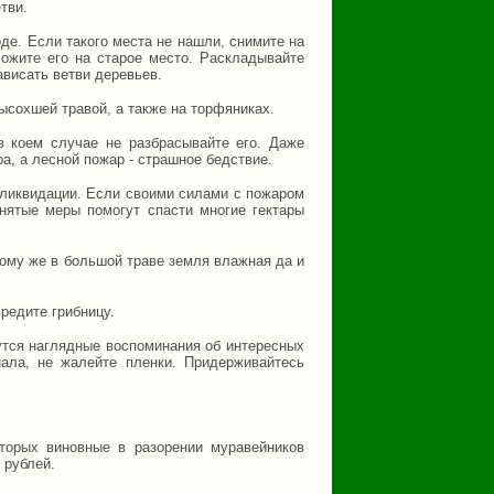
тви.
де. Если такого места не нашли, снимите на
ложите его на старое место. Раскладывайте
ависать ветви деревьев.
ысохшей травой, а также на торфяниках.
 в коем случае не разбрасывайте его. Даже
а, а лесной пожар - страшное бедствие.
 ликвидации. Если своими силами с пожаром
нятые меры помогут спасти многие гектары
тому же в большой траве земля влажная да и
вредите грибницу.
утся наглядные воспоминания об интересных
иала, не жалейте пленки. Придерживайтесь
оторых виновные в разорении муравейников
 рублей.