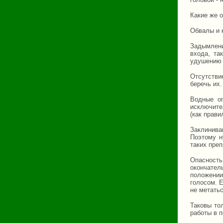
Какие же 
Обвалы и 
Задымлени
входа, та
удушению 
Отсутстви
беречь их.
Водные оп
исключите
(как прави
Заклинива
Поэтому н
таких преп
Опасность
окончатель
положении
голосом. Е
не метатьс
Таковы то
работы в 