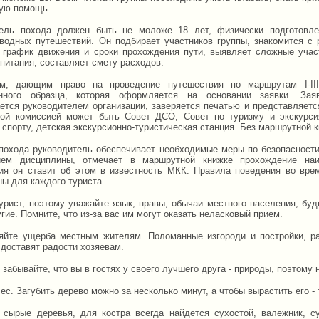
ую помощь.
ель похода должен быть не моложе 18 лет, физически подготовле
водных путешествий. Он подбирает участников группы, знакомится с 
 график движения и сроки прохождения пути, выявляет сложные участ
питания, составляет смету расходов.
ом, дающим право на проведение путешествия по маршрутам I-III
енного образца, которая оформляется на основании заявки. Зая
ется руководителем организации, заверяется печатью и представляет
кой комиссией может быть Совет ДСО, Совет по туризму и экскурси
 спорту, детская экскурсионно-туристическая станция. Без маршрутной 
похода руководитель обеспечивает необходимые меры по безопасности
ием дисциплины, отмечает в маршрутной книжке прохождение наи
ия он ставит об этом в известность МКК. Правила поведения во вр
ны для каждого туриста.
турист, поэтому уважайте язык, нравы, обычаи местного населения, бу
гие. Помните, что из-за вас им могут оказать неласковый прием.
яйте ущерба местным жителям. Поломанные изгороди и постройки, ра
 доставят радости хозяевам.
 забывайте, что вы в гостях у своего лучшего друга - природы, поэтому 
ес. Загубить дерево можно за несколько минут, а чтобы вырастить его -
 сырые деревья, для костра всегда найдется сухостой, валежник, с