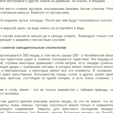
йте автографов и других знаков на деревьях, на скалах, в пещерах.
йте места стоянок мусором, консервными банками, битым стеклом. Чтоб
считанные минуты. Берегите от мусора реку.
йте родники, ручьи, колодцы. После вас ими будут пользоваться тысячи
 морской закон: на воде никого не оставляйте в беде.
в случае опасности нельзя да и некогда спорить. Командует только ст
приводят к авариям и несчастным случаям.
о советов самодеятельным спелеологам
насчитывается 500 пещер, в том числе свыше 200 - в Челябинской обла
ных туристских дорог и, конечно, посещаются туристами. Эти пещеры о
ой, глубина некоторых превышает сотню метров; есть пещеры туннельн
оящие дворы с огромными гротами, в которых может поместиться мног
 и вертикальные, а некоторые имеют все эти элементы. В основном
и даже трехэтажные. Большинство пещер сухие, в других шумят реки
ень простые, состоящие из одной галереи, а есть очень сложные, 
ие в глубь земли - это не только знакомство с тайнами природы, н
го человека.
там дается краткое описание многих пещер, но это не значит, что в
шахты очень опасны, поэтому спускаться можно только в сравнител
твующего снаряжения. Закрыты для массового посещения пещера
ом), Максимовича (на Инзере), многие Кутукские пещеры (на Белой