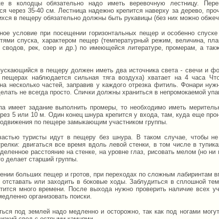
ке в колодцы обязательно надо иметь веревочную лестницу. Пер
ся через 35-40 см. Лестница надежно крепится наверху за дерево, про
хся в пещеру обязательно должны быть рукавицы (без них можно обжечь
ное условие при посещении горизонтальных пещер и особенно спуске 
тями спуска, характером пещер (температурный режим, величина, пла
 сводов, рек, озер и др.) по имеющейся литературе, промерам, а так
ускающийся в пещеру должен иметь два источника света - свечи и фон
 пещерах наблюдается сильная тяга воздуха) хватает на 4 часа Чт
 на несколько частей, заправив у каждого отрезка фитиль. Фонари нуж
елать не всегда просто. Спички должны храниться в непромокаемой упа
па имеет задание выполнить промеры, то необходимо иметь меритель
рез 5 или 10 м. Один конец шнура крепится у входа, там, куда еще про
родвижения по пещере замыкающим участником группы.
астью туристы идут в пещеру без шнура. В таком случае, чтобы не
трелки: двигаться все время вдоль левой стенки, в том числе в тупик
деленное расстояние на стенке, на уровне глаз, рисовать мелом (но ни 
то делает старший группы.
ении больших пещер и гротов, при переходах по сложным лабиринтам вп
 отставать или заходить в боковые ходы. Заблудиться в сплошной тем
атится много времени. После выхода нужно проверить наличие всех уча
медленно организовать поиски.
ться под землей надо медленно и осторожно, так как под ногами могут
низкий свод с острыми камнями.