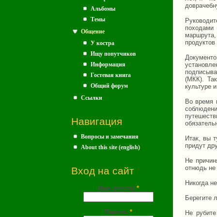
доврачебн
Альбомы
Темы
Руководит
походами 
Общение
маршрута,
продуктов 
У костра
Ищу попутчиков
Документ
Информация
установл
подписыва
Гостевая книга
(МКК). Та
Общий форум
культуре и
Ссылки
Во время 
соблюден
путешеств
Навигация
обязатель
Вопросы и замечания
Итак, вы 
придут дру
About this site (english)
Не причин
отнюдь не
Вход на сайт
Никогда не
Имя (почта)
*
Берегите л
Пароль
*
Не рубите