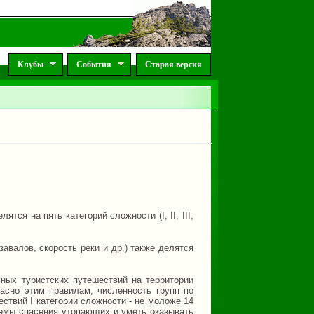
Клубы
События
Старая версия
ся на пять категорий сложности (I, II, III,
завалов, скорость реки и др.) также делятся
ных туристских путешествий на территории
асно этим правилам, численность групп по
ествий I категории сложности - не моложе 14
риемы спасения утопающих и уметь оказывать