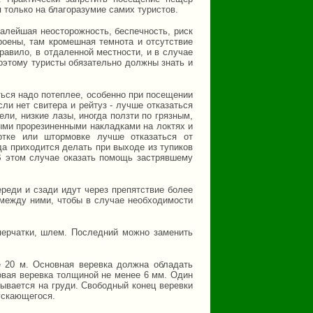
 только на благоразумие самих туристов.
алейшая неосторожность, беспечность, риск
оены, там кромешная темнота и отсутствие
равило, в отдаленной местности, и в случае
оэтому туристы обязательно должны знать и
ться надо потеплее, особенно при посещении
ли нет свитера и рейтуз - лучше отказаться
ли, низкие лазы, иногда ползти по грязным,
ыми прорезиненными накладками на локтях и
ртке или штормовке лучше отказаться от
гда приходится делать при выходе из тупиков
 В этом случае оказать помощь застрявшему
реди и сзади идут через препятствие более
 между ними, чтобы в случае необходимости
перчатки, шлем. Последний можно заменить
е 20 м. Основная веревка должна обладать
новая веревка толщиной не менее 6 мм. Один
язывается на груди. Свободный конец веревки
ускающегося.