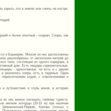
ы зарыть это в землю или сжечь на костре,
 людей.
арший и более опытный - лоцман. Споры, как
сти и Башкирии. Многие из них расположены
чень разнообразны: от нескольких метров до
ого типа, состоящие из одного коридора, а
оэтажный дом. Есть пещеры горизонтальные,
 пещеры - одноэтажные, но есть и с двумя
 и разлились озера, есть и ледяные. Одни
с переплетением ходов, с ответвлениями и
о и путешествие в глубь веков, в историю
се из них можно посещать любому туристу.
ьно мелкие колодцы (10-15 м) при наличии
 Шемахинская-Первая, Капова (только с
). Практически запретить посещение пещер