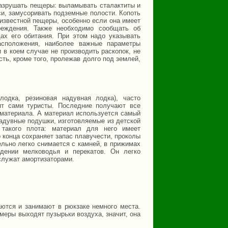
разрушать пещеры: выламывать сталактиты и
си, замусоривать подземные полости. Копоть
известной пещеры, особенно если она имеет
реждения. Также необходимо сообщать об
ах его обитания. При этом надо указывать
расположения, наиболее важные параметры
 в коем случае не производить раскопок, не
ть, кроме того, пролежав долго под землей,
лодка, резиновая надувная лодка), часто
ят сами туристы. Последние получают все
 материала. А материал используется самый
адувные подушки, изготовляемые из детской
 такого плота: материал для него имеет
 конца сохраняет запас плавучести, проколы
ельно легко снимается с камней, в прижимах
дении мелководья и перекатов. Он легко
 служат амортизаторами.
ются и занимают в рюкзаке немного места.
амеры выходят пузырьки воздуха, значит, она