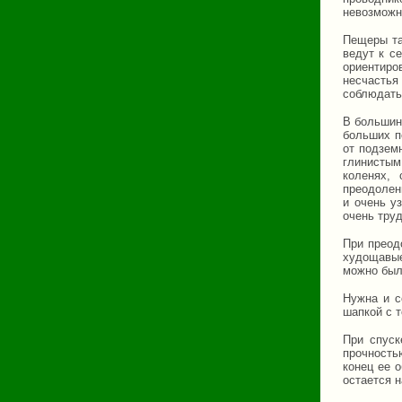
невозможно
Пещеры та
ведут к с
ориентиро
несчастья
соблюдать
В большин
больших п
от подзем
глинистым
коленях,
преодолени
и очень у
очень труд
При преод
худощавые
можно был
Нужна и с
шапкой с 
При спуск
прочность
конец ее о
остается н