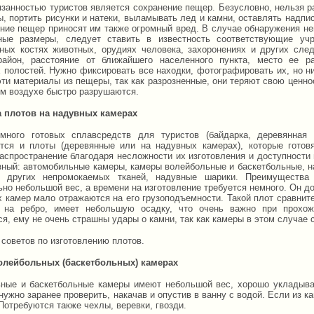
язанностью туристов является сохранение пещер. Безусловно, нельзя 
ы, портить рисунки и натеки, выламывать лед и камни, оставлять надпи
ние пещер приносят им также огромный вред. В случае обнаружения не
ные размеры, следует ставить в известность соответствующие уч
ных костях животных, орудиях человека, захоронениях и других след
район, расстояние от ближайшего населенного пункта, место ее 
 полостей. Нужно фиксировать все находки, фотографировать их, но ни
ти материалы из пещеры, так как разрозненные, они теряют свою ценнос
ом воздухе быстро разрушаются.
 плотов на надувных камерах
много готовых сплавсредств для туристов (байдарка, деревянная 
тся и плоты (деревянные или на надувных камерах), которые готов
аспространение благодаря несложности их изготовления и доступности
зный: автомобильные камеры, камеры волейбольные и баскетбольные, н
и других непромокаемых тканей, надувные шарики. Преимущества
но небольшой вес, а времени на изготовление требуется немного. Он до
х камер мало отражаются на его грузо­подъемности. Такой плот сравнит
 на ребро, имеет небольшую осадку, что очень важно при прохож
я, ему не очень страшны удары о камни, так как камеры в этом случае
 советов по изготовлению плотов.
олейбольных (баскетбольных) камерах
ные и баскетбольные камеры имеют небольшой вес, хорошо укладыва
нужно заранее проверить, накачав и опустив в ванну с водой. Если из к
Потребуются также чехлы, веревки, гвозди.