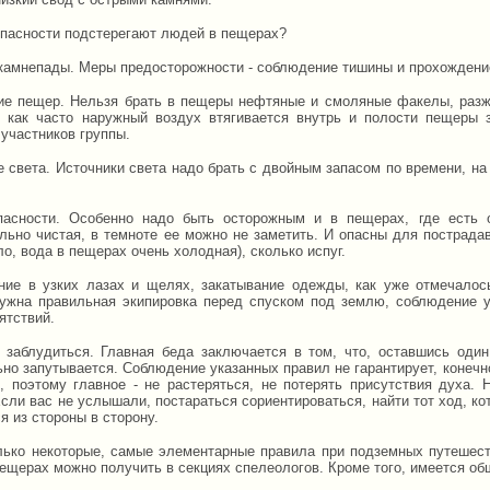
опасности подстерегают людей в пещерах?
камнепады. Меры предосторожности - соблюдение тишины и прохождение 
е пещер. Нельзя брать в пещеры нефтяные и смоляные факелы, разжиг
к как часто наружный воздух втягивается внутрь и полости пещеры
участников группы.
е света. Источники света надо брать с двойным запасом по времени, на
асности. Особенно надо быть осторожным и в пещерах, где есть 
льно чистая, в темноте ее можно не заметить. И опасны для пострада
ло, вода в пещерах очень холодная), сколько испуг.
ние в узких лазах и щелях, закатывание одежды, как уже отмечалось
ужна правильная экипировка перед спуском под землю, соблюдение у
ятствий.
 заблудиться. Главная беда заключается в том, что, оставшись один
но запутывается. Соблюдение указанных правил не гарантирует, конечно
, поэтому главное - не растеряться, не потерять присутствия духа.
сли вас не услышали, постараться сориентироваться, найти тот ход, ко
я из стороны в сторону.
лько некоторые, самые элементарные правила при подземных путешест
пещерах можно получить в секциях спелеологов. Кроме того, имеется об