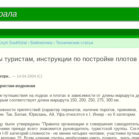
Перейти к
основному
рала
рала
содержанию
Клуб SouthUral
›
Библиотека
›
Технические статьи
есь
 туристам, инструкции по постройке плотов
гори...
— 14.04.2004
уристам-водникам
 путешествия на лодках и плотах в зависимости от длины маршрута делят
торым соответствует длина маршрута 150, 200, 250, 275, 300 км.
ожности препятствий (характер перекатов, наличие порогов, прижимов, 
ии. Так, Белая, Юрюзань, Ай, Уфа относятся к I, Инзер - ко II категории.
ду были утверждены "Правила организации и совершения самодеятель
ними прежде всего знакомится руководитель туристской группы. Согл
I-III категорий сложности - не менее четырех человек; участники путеш
 не моложе 15. Всем членам группы необходимо уметь плавать, знать п