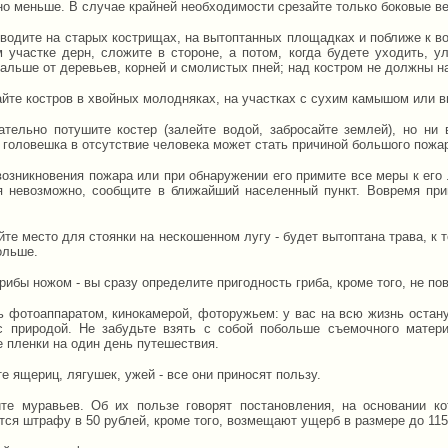
но меньше. В случае крайней необходимости срезайте только боковые ве
зводите на старых кострищах, на вытоптанных площадках и поближе к во
 участке дерн, сложите в стороне, а потом, когда будете уходить, у
дальше от деревьев, корней и смолистых пней; над костром не должны н
айте костров в хвойных молодняках, на участках с сухим камышом или в
ательно потушите костер (залейте водой, забросайте землей), но ни
 головешка в отсутствие человека может стать причиной большого пожар
возникновения пожара или при обнаружении его примите все меры к его
я невозможно, сообщите в ближайший населенный пункт. Вовремя при
те место для стоянки на нескошенном лугу - будет вытоптана трава, к 
ольше.
рибы ножом - вы сразу определите пригодность гриба, кроме того, не по
ь фотоаппаратом, кинокамерой, фоторужьем: у вас на всю жизнь остан
с природой. Не забудьте взять с собой побольше съемочного матер
е пленки на один день путешествия.
е ящериц, лягушек, ужей - все они приносят пользу.
те муравьев. Об их пользе говорят постановления, на основании к
тся штрафу в 50 рублей, кроме того, возмещают ущерб в размере до 115