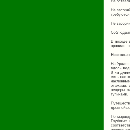
Не оставля
Не засоря
требуются 
Не засоря
Соблюдайте
В походе 
правило, 
Нескольк
На Урале 
вдоль вод
8 км длин
есть наст
наклонные
этажами, 
пещеры оч
тупиками.
Путешеств
древнейше
По маршру
Глубокие 
соответс
проводник