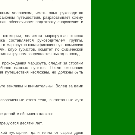
нным человеком, иметь опыт руководства
районом путешествия, разрабатывает схему
ки, обеспечивает подготовку снаряжения и
 категории, является маршрутная книжка
вка составляется руководителем группы,
ся в маршрутно-квалификационную комиссию
ям, клуб туристов, комитет по физической
книжки группам запрещается выход в поход.
 прохождения маршрута, следит за строгим
более важных пунктов. После окончания
емя путешествия несложны, но должны быть
дьте вежливы и внимательны. Вслед за вами
звороченные стога сена, вытоптанные луга
не делайте ей ничего плохого.
 требуются десятки лет.
ухой кустарник, да и тепла от сырых дров