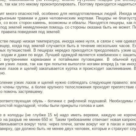
, так как это некому проконтролировать. Поэтому приходится надеяться
ят много опасностей, особенно для неподготовленных людей. Иногда м
ерьезным травмам и даже человеческим жертвам. Пещеры не благоустр
в, со всех сторон камень, возможны и обвалы. Находятся пещеры, как п
 под землей немедленная помощь со стороны оказана быть не может. П
 правила поведения под землей.
стве пещер низкая температура, иногда ниже нуля, в связи с чем одева
ещер, когда под землей случается быть в течение нескольких часов. Ес
ных путешествий. В пещерах нередко приходится преодолевать узкие ще
 ходам и даже по воде. Лучшей одеждой является комбинезон с нашит
 с внутренними карманами и потайными пуговицами. В обычной ку
я узких лазов, так как при попытке выползти ногами вперед (а так ино
зких лазов и щелей) закатывается куртка и происходит заклинивание.
но.
олении узких лазов и щелей нужно соблюдать следующее правило: впе
 члены группы, а более крупного телосложения проходят препятствие
о помочь застрявшему.
оответствующая обувь - ботинки с рифленой подошвой. Необходимы 
толстой подкладкой, чтобы были прикрыты голова и шея.
е в колодцы (не глубже 15 м) надо иметь веревки, каждую не короч
ю на разрыв не менее 650 кг. Таким требованиям отвечает новая капро
бвязывается вокруг тела: через плечи, затем вокруг ног в пахах и зав
аверху, где должно быть не менее двух человек, которые и страхуют сп