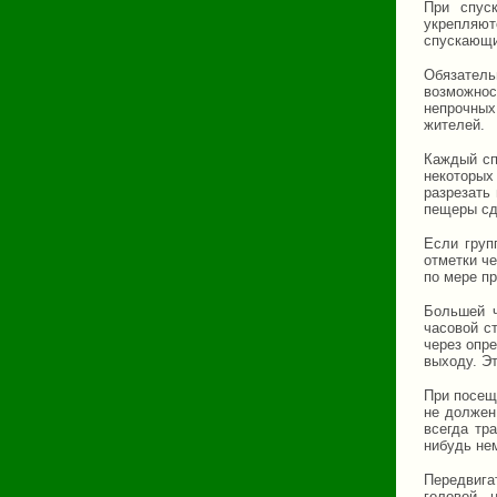
При спус
укрепляют
спускающи
Обязатель
возможнос
непрочных
жителей.
Каждый сп
некоторых
разрезать
пещеры сд
Если груп
отметки че
по мере п
Большей ч
часовой с
через опре
выходу. Э
При посещ
не должен
всегда тр
нибудь не
Передвига
головой - 