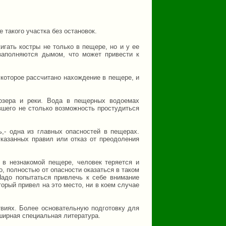
такого участка без остановок.
ать костры не только в пещере, но и у ее
 заполняются дымом, что может привести к
 которое рассчитано нахождение в пещере, и
озера и реки. Вода в пещерных водоемах
вшего не столько возможность простудиться
,- одна из главных опасностей в пещерах.
казанных правил или отказ от преодоления
 в незнакомой пещере, человек теряется и
, полностью от опасности оказаться в таком
 Надо попытаться привлечь к себе внимание
торый привел на это место, ни в коем случае
виях. Более основательную подготовку для
ширная специальная литература.