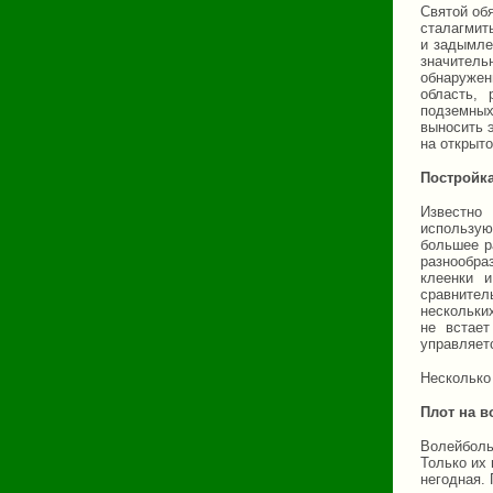
Святой об
сталагмит
и задымле
значитель
обнаружен
область, 
подземных
выносить э
на открыт
Постройка
Известно 
использую
большее р
разнообра
клеенки 
сравнитель
нескольки
не встает
управляетс
Несколько
Плот на в
Волейболь
Только их 
негодная. 