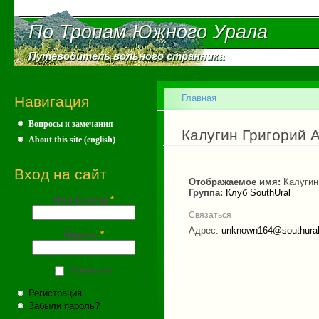
Пе
ос
По Тропам Южного Урала
По Тропам Южного Урала
со
Путеводитель вольного странника
Путеводитель вольного странника
Главное меню
Главная
Навигация
Вопросы и замечания
Вы здесь
Калугин Григорий 
About this site (english)
Вход на сайт
Отображаемое имя:
Калугин
Группа:
Клуб SouthUral
Имя (почта)
*
Связаться
Адрес:
unknown164@southural
Пароль
*
Запомнить
Регистрация
Забыли пароль?