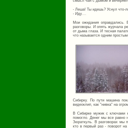
смысл чая с дымом и вечернего
- Леша! Ты идешь? Уснул что-л
- Иду....
Мои ожидания оправдались. Б
разговоры. И опять журчала ре
от дыма глаза. И тесная палат
что называется одним простым
Сибирку. По пути машина пок
видеоклип, как "нивка" на огр
В Сибирке мужик с ключами н
помогло. Денег мы все равно 
Зюраткуль. В разговорах мы п
кто в первый раз - поворот на