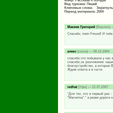
Жанр:
Рассказы о походах
Вид туризма:
Пеший
Ключевые слова:
Зюраткуль
Период материала:
2004
Макеев Григорий
(Берлин) —
Спасибо, mein Freund! И тебе
алекс
(сатка) — 08.12.2004
спасибо,что побывали у нас в
спасибо,за разложение наш
благоустройство, а которые 
Ждем ответа и в гости.
redhat
(Уфа) — 21.07.2007
"Для тех, кто в первый раз 
"Магнитка"." а разве дорога 