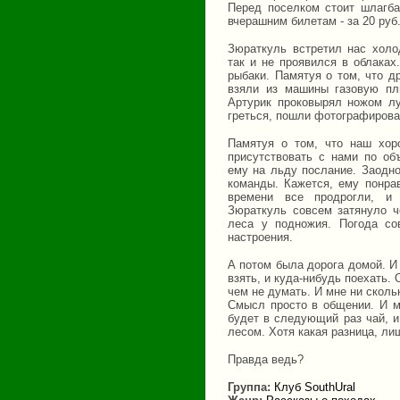
Перед поселком стоит шлагба
вчерашним билетам - за 20 руб
Зюраткуль встретил нас хол
так и не проявился в облака
рыбаки. Памятуя о том, что д
взяли из машины газовую пли
Артурик проковырял ножом лу
греться, пошли фотографирова
Памятуя о том, что наш хор
присутствовать с нами по об
ему на льду послание. Заодно
команды. Кажется, ему понра
времени все продрогли, и 
Зюраткуль совсем затянуло ч
леса у подножия. Погода со
настроения.
А потом была дорога домой. И 
взять, и куда-нибудь поехать.
чем не думать. И мне ни сколь
Смысл просто в общении. И мы
будет в следующий раз чай, и
лесом. Хотя какая разница, ли
Правда ведь?
Группа:
Клуб SouthUral