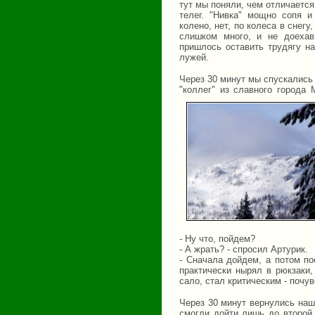
тут мы поняли, чем отличаетс
телег. "Нивка" мощно сопя и
колено, нет, по колеса в снегу
слишком много, и не доехав
пришлось оставить трудягу на
лужей.
Через 30 минут мы спускались 
"коллег" из славного города
- Ну что, пойдем?
- А жрать? - спросил Артурик.
- Сначала дойдем, а потом п
практически нырял в рюкзаки,
сало, стал критическим - почу
Через 30 минут вернулись наш
смогли дойти лишь до второй 