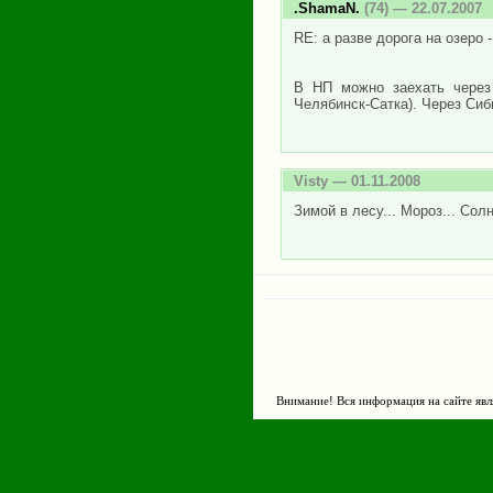
.ShamaN.
(74) — 22.07.2007
RE: а разве дорога на озеро
В НП можно заехать через 
Челябинск-Сатка). Через Сиб
Visty
— 01.11.2008
Зимой в лесу... Мороз... Сол
Внимание! Вся информация на сайте явл