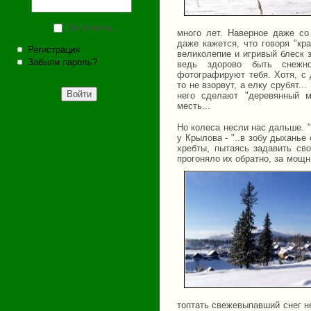
Запомнить
много лет. Наверное даже со
даже кажется, что говоря "кр
Регистрация
великолепие и игривый блеск 
Забыли пароль?
ведь здорово быть снежн
фотографируют тебя. Хотя, с 
то не взорвут, а елку срубят..
него сделают "деревянный м
месть...
Но колеса несли нас дальше. "
у Крылова - "..в зобу дыханье
хребты, пытаясь задавить сво
прогоняло их обратно, за мощн
топтать свежевыпавший снег 