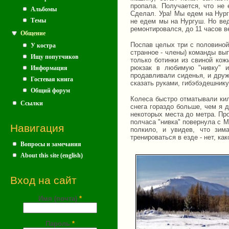
пропала. Получается, что не
Альбомы
Сделал. Ура! Мы едем на Нург
Темы
не едем мы на Нургуш. Но вед
ремонтировался, до 11 часов в
Общение
Поспав целых три с половиной 
У костра
странное - члены) команды вып
Ищу попутчиков
только ботинки из свиной кож
рюкзак в любимую "нивку" и
Информация
продавливали сиденья, и друж
Гостевая книга
сказать руками, гибэбэдешник
Общий форум
Колеса быстро отматывали кил
Ссылки
снега гораздо больше, чем я 
некоторых места до метра. Пр
полчаса "нивка" повернула с 
Навигация
полкило, и увидев, что зим
тренироваться в езде - нет, ка
Вопросы и замечания
About this site (english)
Вход на сайт
Имя (почта)
*
Пароль
*