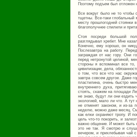
Поэтому подъем был отложен на
Все вокруг было не то чтобы 
тщетны. Все-таки глобальный 
месту прошлогодней стоянки в
благополучнее спилили и прит
Стоя посреди большой пол
разглядывал хребет. Мне казал
Конечно, ему хорошо, он нику
Послезавтра на работу. Пере
заграждая от нас гору. Они г
перед нетронутой целиной, м
стороны я вспоминал все то, 
цивилизации, дела, обязанност
о том, что все что нас окруж
завтра совсем другое. Даже г
пластилина, очень быстро мен
внутреннего духа, притягива
стоять, скажем на площади Ле
не знаю, будут ли они ездить 
экологией, мало ли что. А тут 
не отменят законом, и из-за 
неделю, можно даже месяц. Смо
как елки охраняют тропу. И п
цель что-то покорить, и залез
важно общение. И может быть с
это не так. Я смотрю и слуш
вечером, и прихлебывая чай с