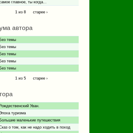
самое главное, ты когда...
1 из 8
старее ›
ума автора
Без темы
Без темы
Без темы
Без темы
Без темы
1 из 5
старее ›
тора
Рождественский Уван.
Эпоха туризма
Большие маленькие путешествия
Сказ о том, как не надо ходить в поход