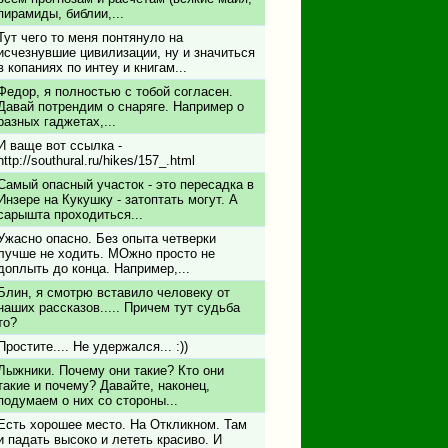
пирамиды, библии,...
Тут чего то меня понтянуло на
исчезнувшие цивилизации, ну и значиться
в копаниях по интеу и книгам...
Федор, я полностью с тобой согласен.
Давай потрендим о снаряге. Например о
разных гаджетах,...
И ваще вот ссылка -
http://southural.ru/hikes/157_.html
Самый опасный участок - это пересадка в
Инзере на Кукушку - затоптать могут. А
сарышта проходиться...
Ужасно опасно. Без опыта четверки
лучше не ходить. МОжно просто не
доплыть до конца. Например,...
Блин, я смотрю вставило человеку от
наших рассказов..... Причем тут судьба
то?
Простите.... Не удержался... :))
Лыжники. Почему они такие? Кто они
такие и почему? Давайте, наконец,
подумаем о них со стороны...
Есть хорошее место. На Откликном. Там
и падать высоко и лететь красиво. И