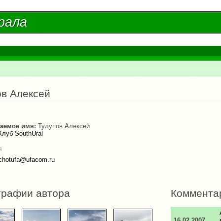
Перейти к
основному
рала
рала
содержанию
есь
ов Алексей
аемое имя:
Тулупов Алексей
Клуб SouthUral
я
chotufa@ufacom.ru
графии автора
Коммента
16.02.2007