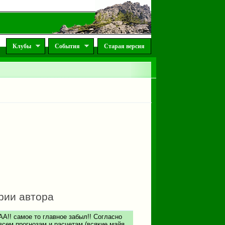
Клубы
События
Старая версия
рии автора
АА!! самое то главное забыл!! Согласно
всем прогнозам и расчетам (всякие майя,