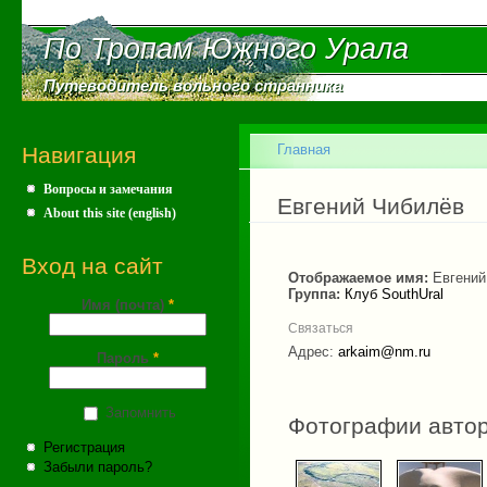
Пе
ос
По Тропам Южного Урала
По Тропам Южного Урала
со
Путеводитель вольного странника
Путеводитель вольного странника
Главное меню
Главная
Навигация
Вопросы и замечания
Вы здесь
Евгений Чибилёв
About this site (english)
Вход на сайт
Отображаемое имя:
Евгений
Группа:
Клуб SouthUral
Имя (почта)
*
Связаться
Адрес:
arkaim@nm.ru
Пароль
*
Запомнить
Фотографии авто
Регистрация
Забыли пароль?