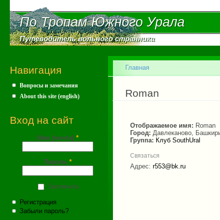
Пе
ос
По Тропам Южного Урала
По Тропам Южного Урала
со
Путеводитель вольного странника
Путеводитель вольного странника
Главное меню
Главная
Навигация
Вопросы и замечания
Вы здесь
Roman
About this site (english)
Вход на сайт
Отображаемое имя:
Roman
Город:
Давлеканово, Башкир
Имя (почта)
*
Группа:
Клуб SouthUral
Связаться
Пароль
*
Адрес:
r553@bk.ru
Запомнить
Регистрация
Забыли пароль?