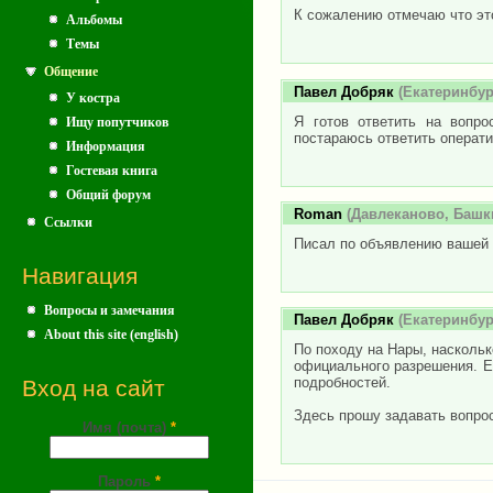
К сожалению отмечаю что это
Альбомы
Темы
Общение
Павел Добряк
(Екатеринбург
У костра
Я готов ответить на вопр
Ищу попутчиков
постараюсь ответить операти
Информация
Гостевая книга
Общий форум
Roman
(Давлеканово, Башки
Ссылки
Писал по объявлению вашей к
Навигация
Вопросы и замечания
Павел Добряк
(Екатеринбург
About this site (english)
По походу на Нары, наскольк
официального разрешения. Ес
подробностей.
Вход на сайт
Здесь прошу задавать вопрос
Имя (почта)
*
Пароль
*