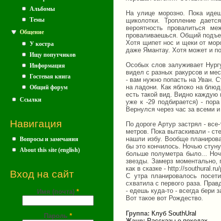
Альбомы
На улице морозно. Пока идеш
Темы
щиколотки. Тропление даетс
вероятность провалиться ме
Общение
проваливаешься. Общий подъем
Хотя щипет нос и щеки от моро
У костра
даже Ямантау. Хотя может и по
Ищу попутчиков
Особых слов залуживает Нургу
Информация
видел с разных ракурсов и мес
Гостевая книга
- вам нужно попасть на Уван. 
на ладони. Как яблоко на блюд
Общий форум
есть такой вид. Видно каждую 
Ссылки
уже к -29 подбирается) - пор
Вернулся через час за всеми и
Навигация
По дороге Артур застрял - все-
метров. Пока вытаскивали - ст
нашли избу. Вообще планировал
Вопросы и замечания
бы это кончилось. Ночью стуну
About this site (english)
больше полуметра было... Ноч
звезды. Замерз моментально, 
как в сказке - http://southural
Вход на сайт
С утра планировалось посети
схватила с первого раза. Прав
- едешь куда-то - всегда бери
Имя (почта)
*
Вот такое вот Рождество.
Группа:
Клуб SouthUral
Пароль
*
Жанр:
Рассказы о походах