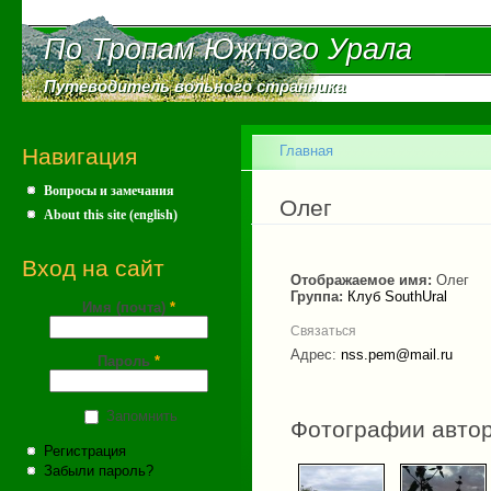
Пе
ос
По Тропам Южного Урала
По Тропам Южного Урала
со
Путеводитель вольного странника
Путеводитель вольного странника
Главное меню
Главная
Навигация
Вопросы и замечания
Вы здесь
Олег
About this site (english)
Вход на сайт
Отображаемое имя:
Олег
Группа:
Клуб SouthUral
Имя (почта)
*
Связаться
Адрес:
nss.pem@mail.ru
Пароль
*
Запомнить
Фотографии авто
Регистрация
Забыли пароль?