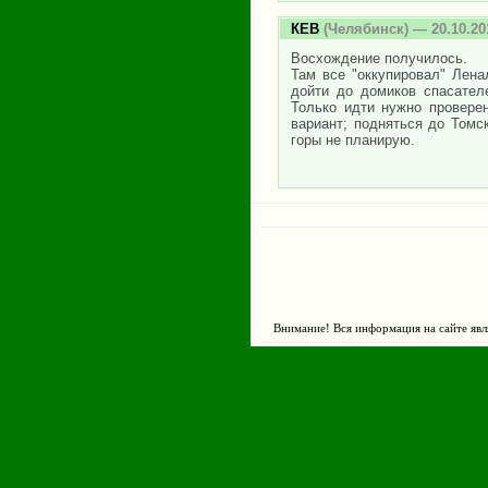
КЕВ
(Челябинск) — 20.10.20
Восхождение получилось.
Там все "оккупировал" Лена
дойти до домиков спасател
Только идти нужно провере
вариант; подняться до Томс
горы не планирую.
Внимание! Вся информация на сайте явл