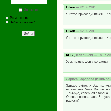
Dikon
— 02.06.2011
Запомнить
Я готов присоединиться!!! Ка
Регистрация
Забыли пароль?
Dikon
— 02.06.2011
Я готов присоединиться!!! Ка
КЕВ
(Челябинск) — 18.07.20
Увы, поздно Ден уже сходил
Лариса Гафарова
(Ишимбай)
Здравствуйте. У Вас получи
можно мне быть Вашим попу
Эльбрус, северная сторона.
Очень понравилась Белуха,
вариант)