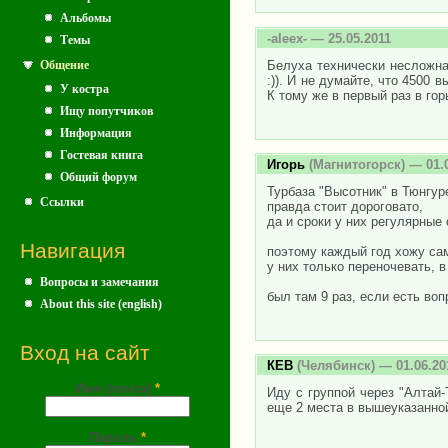
Альбомы
-aleex-
— 25.05.2011
Темы
Белуха технически несложна
Общение
:)). И не думайте, что 4500 
У костра
К тому же в первый раз в го
Ищу попутчиков
Информация
Гостевая книга
Игорь
(Магнитогорск) — 01.
Общий форум
Турбаза "Высотник" в Тюнгу
Ссылки
правда стоит дороговато,
да и сроки у них регулярные 
Навигация
поэтому каждый год хожу са
у них только переночевать, 
Вопросы и замечания
был там 9 раз, если есть во
About this site (english)
Вход на сайт
КЕВ
(Челябинск) — 01.06.20
Имя (почта)
*
Иду с группой через "Алтай-Т
еще 2 места в вышеуказанно
Пароль
*