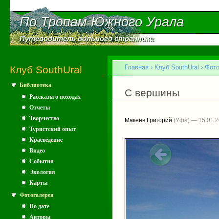
Пе
ос
По Тропам Южного Урала
По Тропам Южного Урала
со
Путеводитель вольного странника
Путеводитель вольного странника
Главное меню
Главная
›
Клуб SouthUral
›
Фото
Клуб SouthUral
Библиотека
Вы здесь
С вершины
Рассказы о походах
Отчеты
Творчество
Макеев Григорий
(Уфа) — 15.01.
Туристский опыт
Краеведение
Видео
События
Экология
Карты
Фотогалерея
По дате
Авторы