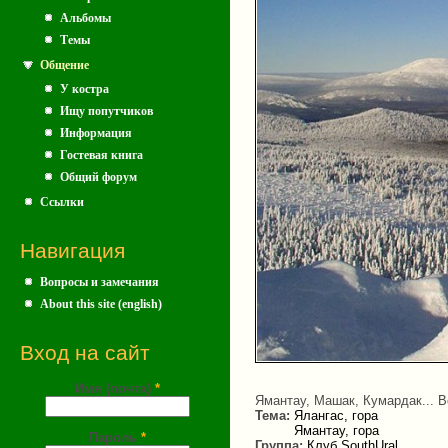
Альбомы
Темы
Общение
У костра
Ищу попутчиков
Информация
Гостевая книга
Общий форум
Ссылки
Навигация
Вопросы и замечания
About this site (english)
Вход на сайт
Имя (почта)
*
Ямантау, Машак, Кумардак... В
Тема:
Ялангас, гора
Ямантау, гора
Пароль
*
Группа:
Клуб SouthUral