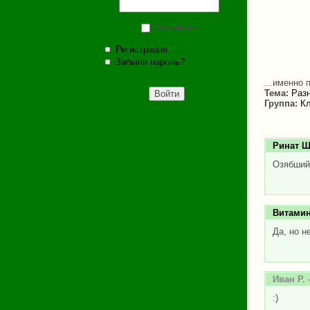
Запомнить
Регистрация
Забыли пароль?
...именно 
Тема:
Раз
Группа:
Кл
Ринат 
Озябший
Витами
Да, но н
Иван Р.
:)