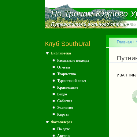
По Тропам Южного У
По Тропам Южного У
Путеводитель вольного странника
Путеводитель вольного странника
Главное меню
Главная
›
Клуб SouthUral
Библиотека
Вы зд
Путни
Рассказы о походах
Отчеты
Творчество
ИВАН ТИРЛ
Туристский опыт
Краеведение
Видео
События
Экология
Карты
Фотогалерея
По дате
Авторы