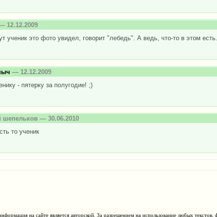
— 12.12.2009
ут ученик это фото увидел, говорит "лебедь". А ведь, что-то в этом есть.
ныч
— 12.12.2009
енику - пятерку за полугодие! ;)
й шепельков
— 30.06.2010
есть то ученик
нформация на сайте является авторской. За разрешением на использование любых текстов, 