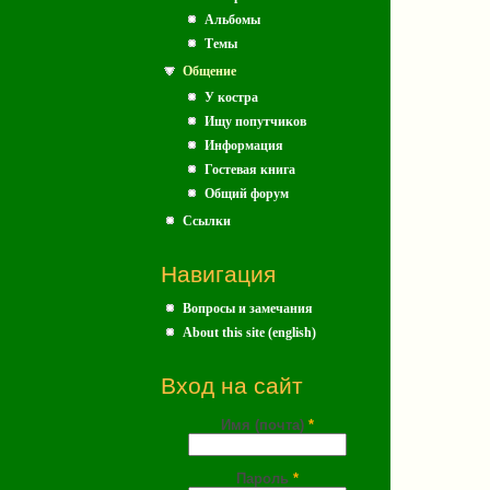
Альбомы
Темы
Общение
У костра
Ищу попутчиков
Информация
Гостевая книга
Общий форум
Ссылки
Навигация
Вопросы и замечания
About this site (english)
Вход на сайт
Имя (почта)
*
Пароль
*