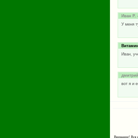
Иван Р.
У меня т
Витами
Иван, уч
дмитри
вот я и 
Внимание! Вся и