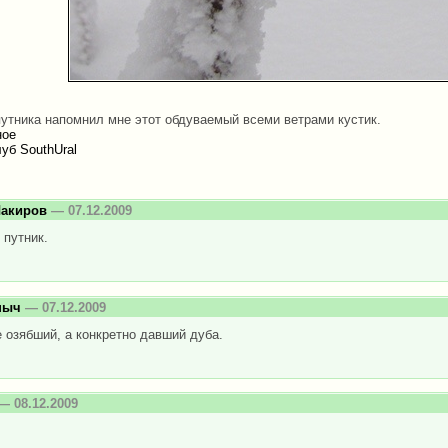
путника напомнил мне этот обдуваемый всеми ветрами кустик.
ное
уб SouthUral
Шакиров
— 07.12.2009
 путник.
ныч
— 07.12.2009
е озябший, а конкретно давший дуба.
— 08.12.2009