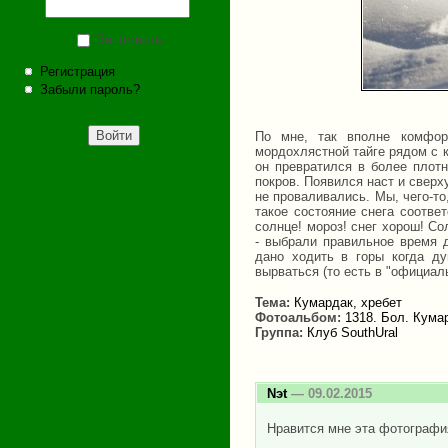
Запомнить
Регистрация
Забыли пароль?
По мне, так вполне комфор
мордохлястной тайге рядом с к
он превратился в более плот
покров. Появился наст и сверху
не проваливались. Мы, чего-то
такое состояние снега соотве
солнце! мороз! снег хорош! С
- выбрали правильное время 
дано ходить в горы когда ду
вырваться (то есть в "официал
Тема:
Кумардак, хребет
Фотоальбом:
1318. Бол. Кумар
Группа:
Клуб SouthUral
Nэt
— 09.02.2015
Нравится мне эта фотография