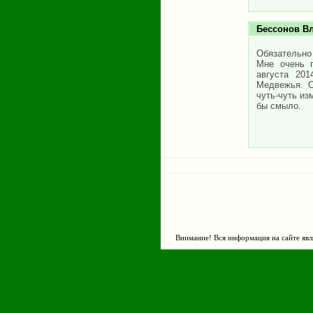
Бессонов В
Обязательно 
Мне очень 
августа 20
Медвежья. О
чуть-чуть из
бы смыло.
Внимание! Вся информация на сайте явл