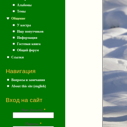
Альбомы
Темы
Общение
У костра
Ищу попутчиков
Информация
Гостевая книга
Общий форум
Ссылки
Навигация
Вопросы и замечания
About this site (english)
Вход на сайт
Имя (почта)
*
Пароль
*