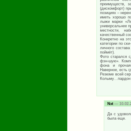
преимуществ, з
(дискомфорт) при
позициях – нерен
иметь хорошо по
лыжи марки «Ле
универсальнее п
местности, на
качественный сос
Конкретно на эт
категории по ски
личного состава
поймёт).
Фото старался с
фэн-шую». Компо
фона и прочая 
Наверное, есть г
Резюме всей сери
Колыму…пардон н
Nэt
— 10.02.
Да с удовол
была еще.