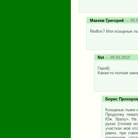
Макеев Григорий
— 09.0
Redfox? Или козырные лы
Nэt
— 09.02.2015
Герой)
Какая-то полная зако
Борис Прохоро
Козырные лыжи и 
Продолжу темат
Юж. Уралу». На 
руках (точнее н
участках моё от
равно, при сово
различном сост