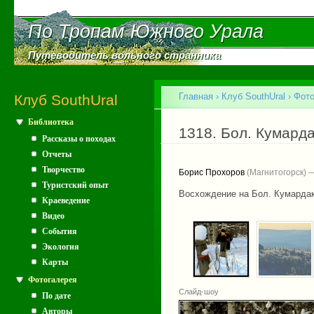
Пе
ос
По Тропам Южного Урала
По Тропам Южного Урала
со
Путеводитель вольного странника
Путеводитель вольного странника
Главное меню
Главная
›
Клуб SouthUral
›
Фот
Клуб SouthUral
Библиотека
Вы здесь
1318. Бол. Кумарда
Рассказы о походах
Отчеты
Творчество
Борис Прохоров
(Магнитогорск) 
Туристский опыт
Восхождение на Бол. Кумарда
Краеведение
Видео
События
Экология
Карты
Фотогалерея
Слайд-шоу
По дате
Авторы