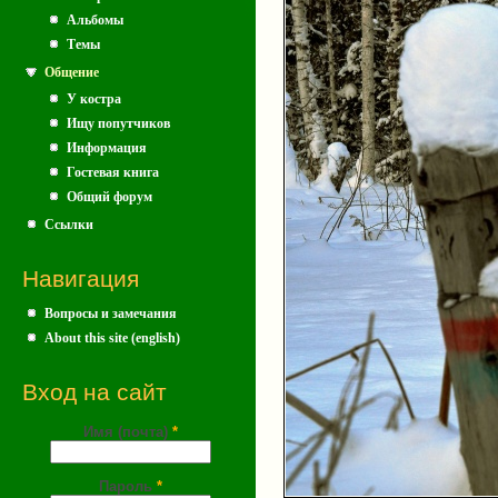
Альбомы
Темы
Общение
У костра
Ищу попутчиков
Информация
Гостевая книга
Общий форум
Ссылки
Навигация
Вопросы и замечания
About this site (english)
Вход на сайт
Имя (почта)
*
Пароль
*