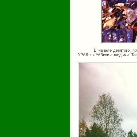
В начале девятого, п
УРАЛы и УАЗики с людьми. Тог