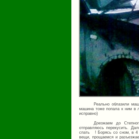
Реально облазили маш
машина тоже попала к ним в л
исправно)
Доезжаем до Степног
отправляюсь перекусить. Да
спать
! Борясь со сном, в 4
вещи, прощаемся и разъезжае