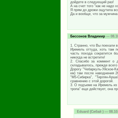
дойдете в следующий раз!
А на счет того "как не надо 
Я прям до дрожи ощутила всю
Да и вообще, что за мужчина
Бессонов Владимир
— 08.1
1. Странно, что Вы поехали 
Иремель оттуда, хоть там 
часть похода сократится б
никогда не встретите!
2. Спасибо за коммент о д
складывалось, прежде всего 
Дорогу "Чебаркуль-Уйское-Ка
км) там после наводнения 2
"М5-Сибирка", "Тирлян-Арш
сравнению с этой дорогой.
3. О подъеме на Иремель из
тропа" еще действует, она п
Eduard
(Сибай ) — 08.10