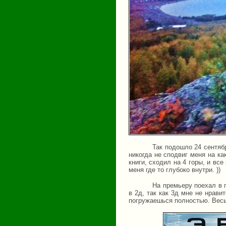
Так подошло 24 сентяб
никогда не сподвиг меня на к
книги, сходил на 4 горы, и вс
меня где то глубоко внутри. ))
На премьеру поехал в 
в 2д, так как 3д мне не нрави
погружаешься полностью. Весь