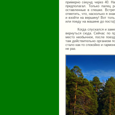
примерно секунд через 40. Н
предполагал. Только палец 
оставленные в спешке. Встре
отметить, что, насколько я зн
и взойти на вершину! Вот тол
или поеду на машине до поста)
Когда спускался и заме
вернуться сюда. Сейчас по п
место необычное, после поезд
там действительно организм п
стало как-то спокойно и гармо
не раз.