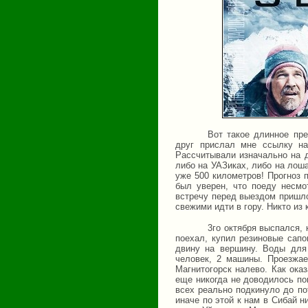
Вот такое длинное пре
друг прислал мне ссылку на
Рассчитывали изначально на д
либо на УАЗиках, либо на лоша
уже 500 километров! Прогноз 
был уверен, что поеду несмо
встречу перед выездом пришло
свежими идти в гору. Никто из
3го октября выспался, 
поехал, купил резиновые сапо
двину на вершину. Воды для
человек, 2 машины. Проезжае
Магнитогорск налево. Как ока
еще никогда не доводилось по
всех реально подкинуло до по
иначе по этой к нам в Сибай н