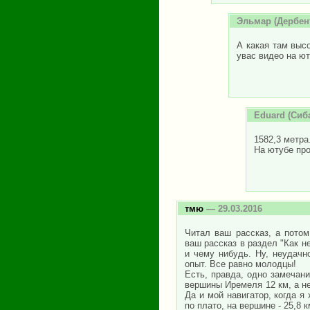
Эльмар
(Дербент
А какая там выс
увас видео на ю
Eduard
(Сиба
1582,3 метра
На ютубе пр
тмю
— 29.03.2016
Читал ваш рассказ, а потом
ваш рассказ в раздел "Как н
и чему нибудь. Ну, неудачн
опыт. Все равно молодцы!
Есть, правда, одно замечан
вершины Иремеля 12 км, а не 
Да и мой навигатор, когда я
по плато, на вершине - 25,8 к