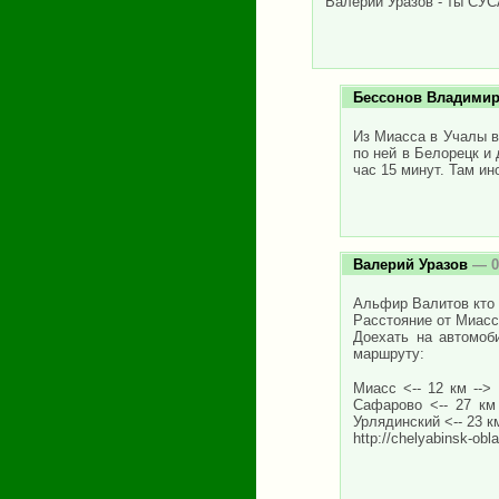
Валерий Уразов - ты СУС
Бессонов Владими
Из Миасса в Учалы в
по ней в Белорецк и
час 15 минут. Там ин
Валерий Уразов
— 0
Альфир Валитов кто т
Расстояние от Миасса
Доехать на автомоб
маршруту:
Миасс <-- 12 км --> 
Сафарово <-- 27 км 
Урлядинский <-- 23 к
http://chelyabinsk-ob