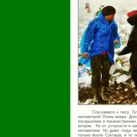
Спускаемся к лесу. Ту
километров! Очень мокро. Дол
посерьезнее и покачественнее
ветром.
Но от усталости я з
километров. Но даже тогда н
только возле Сукташа, и то п