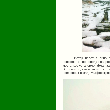
Ветер несет в лицо 
совещаются по поводу поворот
места, где установлен флаг, 
Все поняли, что остаемся сег
всех своих назад. Мы фотогра