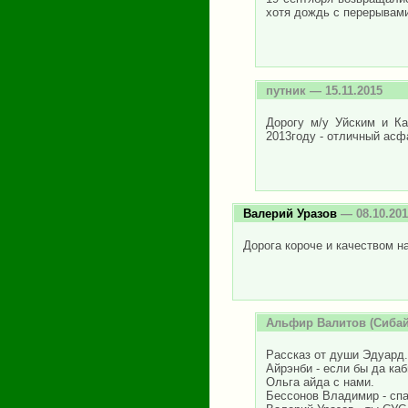
хотя дождь с перерывам
путник
— 15.11.2015
Дорогу м/у Уйским и Ка
2013году - отличный асф
Валерий Уразов
— 08.10.201
Дорога короче и качеством н
Альфир Валитов
(Сибай
Рассказ от души Эдуард.
Айрэнби - если бы да каб
Ольга айда с нами.
Бессонов Владимир - сп