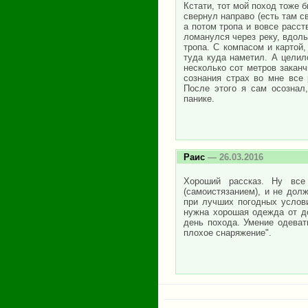
Кстати, тот мой поход тоже 
свернул направо (есть там с
а потом тропа и вовсе расст
ломанулся через реку, вдоль
тропа. С компасом и картой,
туда куда наметил. А целил
несколько сот метров заканч
сознания страх во мне все 
После этого я сам осознал
панике.
Раис
— 26.03.2016
Хороший рассказ. Ну вс
(самоистязанием), и не дол
при лучших погодных услови
нужна хорошая одежда от до
день похода. Умение одеват
плохое снаряжение".