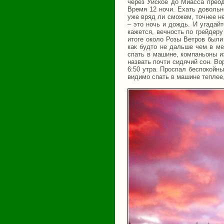
через Уйское до Миасса преод
Время 12 ночи. Ехать довольн
уже вряд ли сможем, точнее н
– это ночь и дождь. И угадай
кажется, вечность по грейдеру
итоге около Розы Ветров были
как будто не дальше чем в ме
спать в машине, компаньоны и
назвать почти сидячий сон. В
6:50 утра. Проспал беспокойны
видимо спать в машине теплее