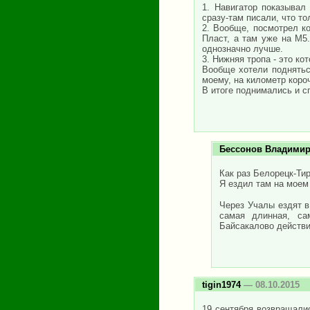
1. Навигатор показывал
сразу-там писали, что то
2. Вообще, посмотрел к
Пласт, а там уже на М5
однозначно лучше.
3. Нижняя тропа - это ко
Вообще хотели поднятьс
моему, на километр коро
В итоге поднимались и с
Бессонов Владими
Как раз Белорецк-Ти
Я ездил там на моем
Через Учалы ездят в
самая длинная, са
Байсакалово действи
tigin1974
— 08.10.2015
19 сентября возвращалис