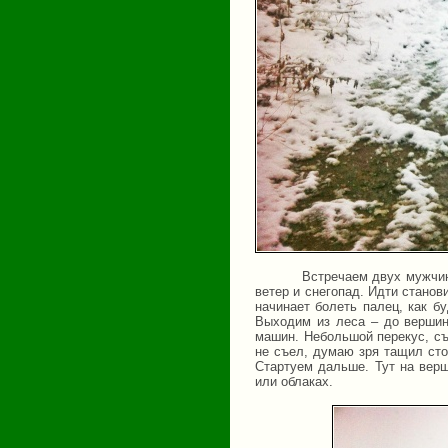
Встречаем двух мужчин
ветер и снегопад. Идти станови
начинает болеть палец, как б
Выходим из леса – до вершин
машин. Небольшой перекус, съ
не съел, думаю зря тащил сто
Стартуем дальше. Тут на верш
или облаках.