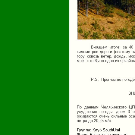
В-общем итоге: за 40
километров дороги (поэтому п
гору, сквозь ветер, дождь, мо
мне - это было одно из ярчайш
P
.
S
.
Прогноз по погоде
ВН
По данным Челябинского ЦГМ
ухудшение погоды: днем 3 о
ожидаются очень сильные осад
ветра до 20-25 м/с.
Группа:
Клуб SouthUral
Жанр:
Рассказы о походах