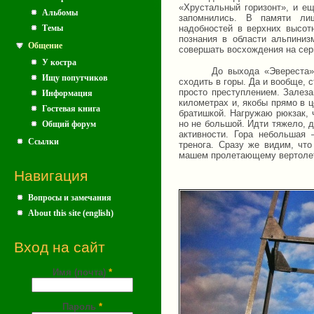
«Хрустальный горизонт», и ещ
Альбомы
запомнились. В памяти лиш
Темы
надобностей в верхних высотн
познания в области альпиниз
Общение
совершать восхождения на се
У костра
До выхода «Эвереста»
Ищу попутчиков
сходить в горы. Да и вообще, с
просто преступлением. Залеза
Информация
километрах и, якобы прямо в 
Гостевая книга
братишкой. Нагружаю рюкзак, 
но не большой. Идти тяжело, д
Общий форум
активности. Гора небольшая 
Ссылки
тренога. Сразу же видим, что
машем пролетающему вертолету.
Навигация
Вопросы и замечания
About this site (english)
Вход на сайт
Имя (почта)
*
Пароль
*