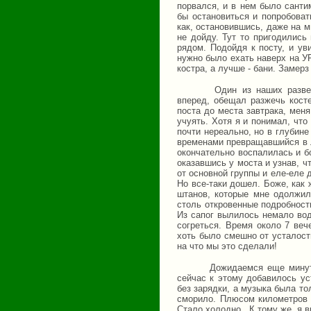
порвался, и в нем было санти
бы остановиться и попробоват
как, остановившись, даже на м
не дойду. Тут то пригодились
рядом. Подойдя к посту, и у
нужно было ехать наверх на У
костра, а лучше - бани. Замерз
Один из наших разве
вперед, обещал разжечь косте
поста до места завтрака, мен
учуять. Хотя я и понимал, что
почти нереально, но в глубине
временами превращавшийся в л
окончательно воспалилась и бо
оказавшись у моста и узнав, ч
от основной группы и еле-еле
Но все-таки дошел. Боже, как
штанов, которые мне одолжил 
столь откровенные подробности
Из сапог вылилось немало вод
согреться. Время около 7 ве
хоть было смешно от усталост
на что мы это сделали!
Дожидаемся еще минут
сейчас к этому добавилось ус
без зарядки, а музыка была то
сморило. Плюсом километров ч
Стало холодно.
К тому же, я 