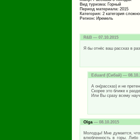
Вид туризма:
Горный
Период материала:
2015
Категория:
2 категория сложно
Регион:
Иремель
R&B
— 07.10.2015
Я бы отнёс ваш рассказ в ра
Eduard
(Сибай) — 08.10.
А он(рассказ) и не прете
Скорее это ближе к разде
Или Вы сразу всему нау
Olga
— 08.10.2015
Молодцы! Мне думается, что 
влюбленность в горы. Либо