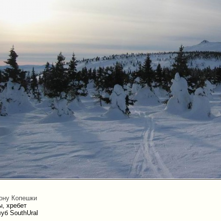
рону Копешки
, хребет
уб SouthUral