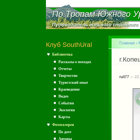
По Тропам Южного У
По Тропам Южного У
Путеводитель вольного странника
Путеводитель вольного странника
Главное меню
Главная
›
Клуб SouthUral
Библиотека
Вы зд
г.Копе
Рассказы о походах
Отчеты
Творчество
ruit77
— 22.
Туристский опыт
Краеведение
Видео
События
Экология
Карты
Фотогалерея
По дате
Авторы