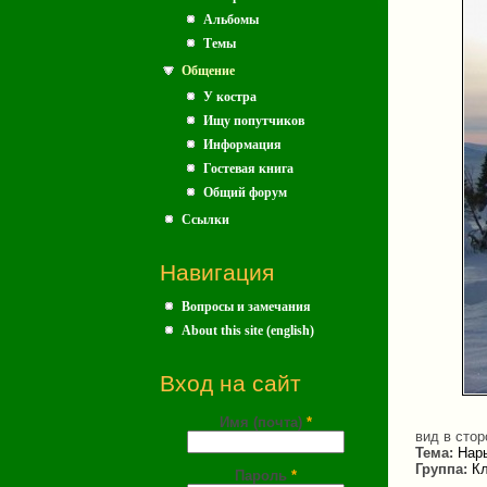
Альбомы
Темы
Общение
У костра
Ищу попутчиков
Информация
Гостевая книга
Общий форум
Ссылки
Навигация
Вопросы и замечания
About this site (english)
Вход на сайт
Имя (почта)
*
вид в сто
Тема:
Нары
Группа:
Кл
Пароль
*