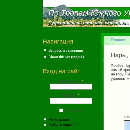
По Тропам Южного У
По Тропам Южного У
Путеводитель вольного странника
Путеводитель вольного странника
Главное меню
Главная
Навигация
Вопросы и замечания
Вы зд
Нары,
About this site (english)
Хребет На
Вход на сайт
самый кра
на гору Я
уровнем м
Имя (почта)
*
Пароль
*
Запомнить
Сла
Регистрация
Забыли пароль?