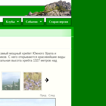
Клубы
События
Старая версия
 самый мощный хребет Южного Урала и
ников. С него открываются красивейшие виды
альная высота хребта 1327 метров над
Пред
След