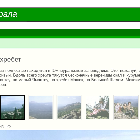
Перейти к
основному
рала
рала
содержанию
есь
 хребет
ры полностью находится в Южноуральском заповеднике. Это, пожалуй,
сивый. Вдоль всего хребта тянутся бесконечные вереницы скал и курум
мантау, на малый Ямантау, на хребет Машак, на Большой Шелом. Максим
оря.
йд-шоу