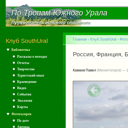
Пе
ос
По Тропам Южного Урала
По Тропам Южного Урала
со
Путеводитель вольного странника
Путеводитель вольного странника
Главное меню
Главная
›
Клуб SouthUral
›
Фото
Клуб SouthUral
Библиотека
Вы здесь
Россия, Франция, 
Рассказы о походах
Отчеты
Творчество
Камаев Павел
(Магнитогорск) — 1
Туристский опыт
Краеведение
Видео
События
Экология
Карты
Фотогалерея
По дате
Авторы