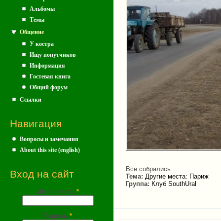
Альбомы
Темы
Общение
У костра
Ищу попутчиков
Информация
Гостевая книга
Общий форум
Ссылки
Навигация
Вопросы и замечания
About this site (english)
Все собрались
Вход на сайт
Тема:
Другие места: Париж
Группа:
Клуб SouthUral
Имя (почта)
*
Пароль
*