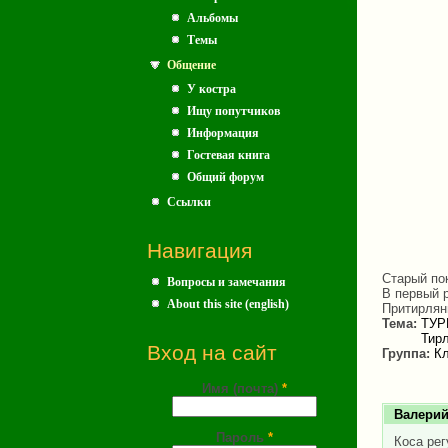
Альбомы
Темы
Общение
У костра
Ищу попутчиков
Информация
Гостевая книга
Общий форум
Ссылки
Навигация
Старый пок
Вопросы и замечания
В первый р
About this site (english)
Притирлян
Тема:
ТУР
Тирл
Вход на сайт
Группа:
Кл
Имя (почта)
*
Валерий
Пароль
*
Коса рег