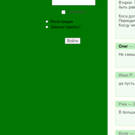
Второе:
быть ра
Запомнить
Коса дол
Периоде
Регистрация
Косцу н
Забыли пароль?
Олег
— 1
Не смеш
Иван Р.
да пусть
Рим
— 2
В большо
Коля
— 2