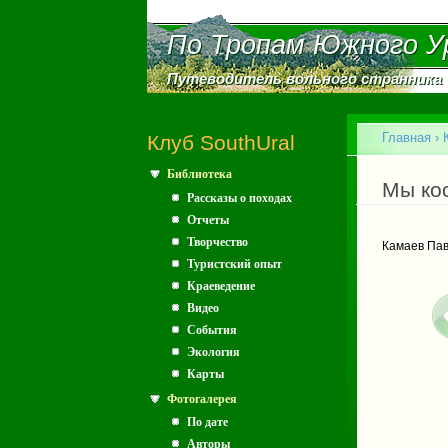
По Тропам Южного У
По Тропам Южного У
Путеводитель вольного странника
Путеводитель вольного странника
Главное меню
Главная
›
Клуб SouthUral
Библиотека
Вы зд
Мы кос
Рассказы о походах
Отчеты
Творчество
Камаев Па
Туристский опыт
Краеведение
Видео
События
Экология
Карты
Фотогалерея
По дате
Авторы