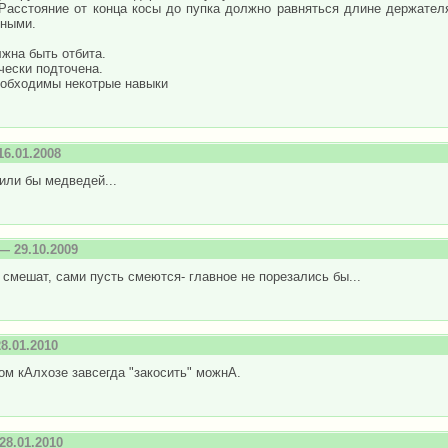
 Расстояние от конца косы до пупка должно равняться длине держателя
вными.
жна быть отбита.
чески подточена.
еобходимы некотрые навыки
6.01.2008
или бы медведей...
— 29.10.2009
 смешат, сами пусть смеются- главное не порезались бы...
8.01.2010
м кАлхозе завсегда "закосить" можнА.
8.01.2010