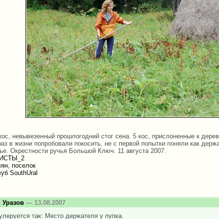
ос, невывезенный прошлогодний стог сена. 5 кос, прислоненные к дерев
аз в жизни попробовали покосить, не с первой попытки поняли как держат
ье. Окрестности ручья Большой Ключ. 11 августа 2007.
ИСТЫ_2
ян, поселок
уб SouthUral
 Уразов
— 13.08.2007
улеруется так: Место держателя у пупка.