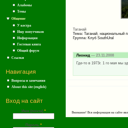
Альбомы
Темы
Общение
У костра
Таганай
Ищу попутчиков
Тема:
Таганай, национальный п
Группа:
Клуб SouthUral
Информация
Гостевая книга
Общий форум
Леонид
— 23.11.2008
Ссылки
Где-то в 1973г. 1 го мая мы 
Навигация
Вопросы и замечания
About this site (english)
Вход на сайт
Имя (почта)
*
Внимание! Вся информация на сайте явл
Пароль
*