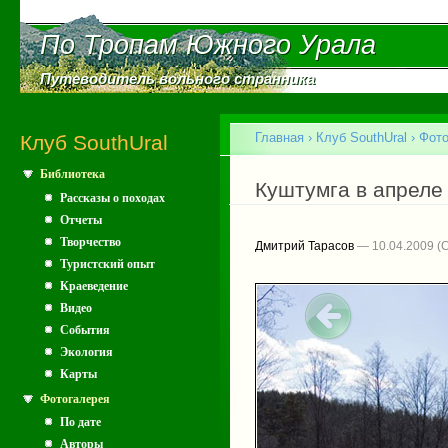
Пе
ос
По Тропам Южного Урала
По Тропам Южного Урала
со
Путеводитель вольного странника
Путеводитель вольного странника
Главное меню
Главная
›
Клуб SouthUral
›
Фото
Клуб SouthUral
Библиотека
Вы здесь
Куштумга в апреле
Рассказы о походах
Отчеты
Творчество
Дмитрий Тарасов
— 10.04.2009
Туристский опыт
Краеведение
Видео
События
Экология
Карты
Фотогалерея
По дате
Авторы