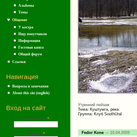
Альбомы
Темы
Общение
У костра
Ищу попутчиков
Информация
Гостевая книга
Общий форум
Ссылки
Навигация
Вопросы и замечания
About this site (english)
Утренний пейзаж
Вход на сайт
Тема:
Куштумга, река
Группа:
Клуб SouthUral
Имя (почта)
*
Fedor Kone
— 10.04.2009
Пароль
*