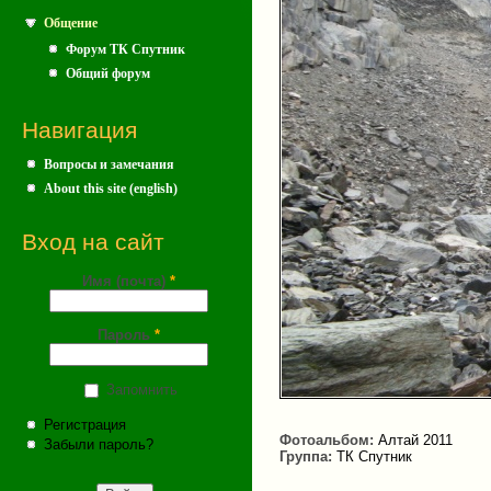
Общение
Форум ТК Спутник
Общий форум
Навигация
Вопросы и замечания
About this site (english)
Вход на сайт
Имя (почта)
*
Пароль
*
Запомнить
Регистрация
Фотоальбом:
Алтай 2011
Забыли пароль?
Группа:
ТК Спутник