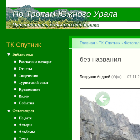
Пе
ос
По Тропам Южного Урала
По Тропам Южного Урала
со
Путеводитель вольного странника
Путеводитель вольного странника
Главное меню
Главная
›
ТК Спутник
›
Фотогал
ТК Спутник
Библиотека
Вы здесь
без названия
Рассказы о походах
Отчеты
Творчество
Безруков Андрей
(Уфа) — 07.11.
Туристский опыт
Краеведение
Видео
События
Фотогалерея
По дате
Авторы
Альбомы
Темы