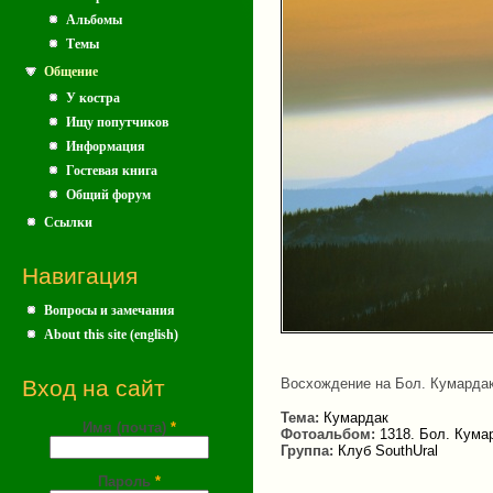
Альбомы
Темы
Общение
У костра
Ищу попутчиков
Информация
Гостевая книга
Общий форум
Ссылки
Навигация
Вопросы и замечания
About this site (english)
Вход на сайт
Восхождение на Бол. Кумардак
Тема:
Кумардак
Имя (почта)
*
Фотоальбом:
1318. Бол. Кумар
Группа:
Клуб SouthUral
Пароль
*