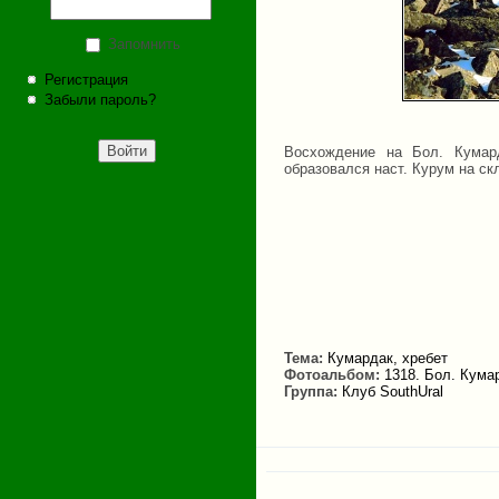
Запомнить
Регистрация
Забыли пароль?
Восхождение на Бол. Кумард
образовался наст. Курум на ск
Тема:
Кумардак, хребет
Фотоальбом:
1318. Бол. Кумар
Группа:
Клуб SouthUral