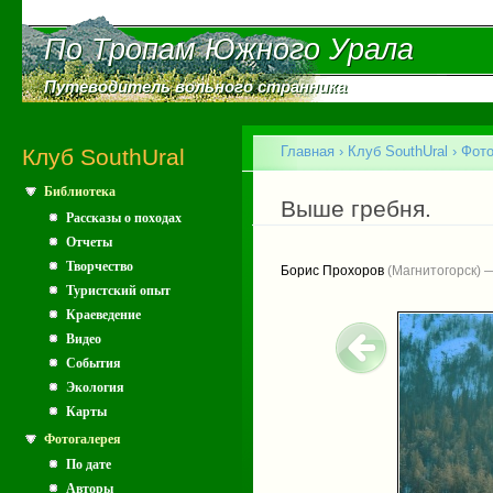
Пе
ос
По Тропам Южного Урала
По Тропам Южного Урала
со
Путеводитель вольного странника
Путеводитель вольного странника
Главное меню
Главная
›
Клуб SouthUral
›
Фото
Клуб SouthUral
Библиотека
Вы здесь
Выше гребня.
Рассказы о походах
Отчеты
Творчество
Борис Прохоров
(Магнитогорск) 
Туристский опыт
Краеведение
Видео
События
Экология
Карты
Фотогалерея
По дате
Авторы