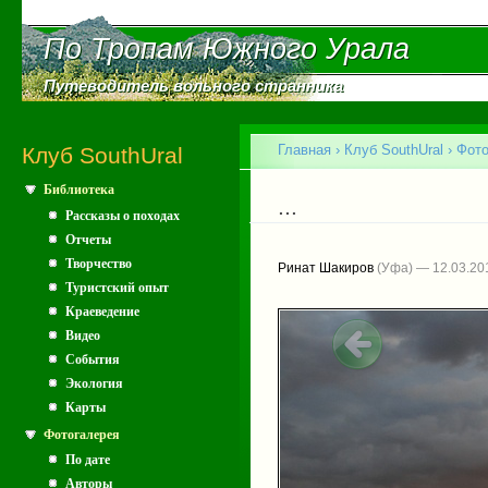
Пе
ос
По Тропам Южного Урала
По Тропам Южного Урала
со
Путеводитель вольного странника
Путеводитель вольного странника
Главное меню
Главная
›
Клуб SouthUral
›
Фото
Клуб SouthUral
Библиотека
Вы здесь
...
Рассказы о походах
Отчеты
Творчество
Ринат Шакиров
(Уфа) — 12.03.20
Туристский опыт
Краеведение
Видео
События
Экология
Карты
Фотогалерея
По дате
Авторы