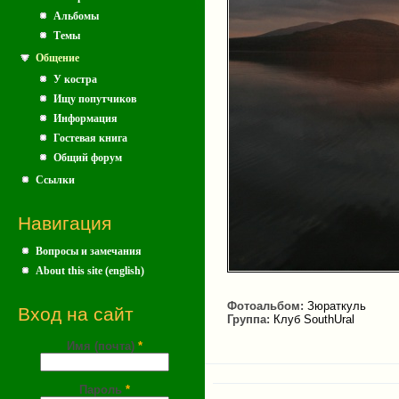
Альбомы
Темы
Общение
У костра
Ищу попутчиков
Информация
Гостевая книга
Общий форум
Ссылки
Навигация
Вопросы и замечания
About this site (english)
Фотоальбом:
Зюраткуль
Вход на сайт
Группа:
Клуб SouthUral
Имя (почта)
*
Пароль
*