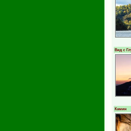
Вид с Г
Камин