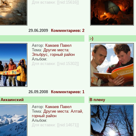
Для вставки:
[[nid:15616]]
29.06.2009
Комментариев: 2
:-)
Автор:
Камаев Павел
Тема:
Другие места:
Эльбрус, горный район
Альбом:
Для вставки:
[[nid:15302]]
26.09.2008
Комментариев: 1
 Аккаинский
В плену
Автор:
Камаев Павел
Тема:
Другие места: Алтай,
горный район
Альбом:
Для вставки:
[[nid:14671]]