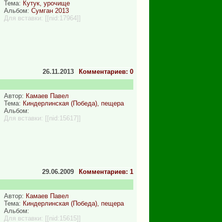
Тема:
Кутук, урочище
Альбом:
Сумган 2013
Для вставки:
[[nid:17964]]
26.11.2013
Комментариев: 0
Автор:
Камаев Павел
Тема:
Киндерлинская (Победа), пещера
Альбом:
Для вставки:
[[nid:15617]]
29.06.2009
Комментариев: 1
Автор:
Камаев Павел
Тема:
Киндерлинская (Победа), пещера
Альбом:
Для вставки:
[[nid:15615]]