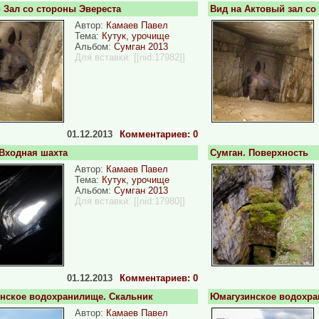
 Зал со стороны Эвереста
Вид на Актовый зал со
Автор:
Камаев Павел
Тема:
Кутук, урочище
Альбом:
Сумган 2013
Для вставки:
[[nid:17982]]
01.12.2013
Комментариев: 0
 Входная шахта
Сумган. Поверхность
Автор:
Камаев Павел
Тема:
Кутук, урочище
Альбом:
Сумган 2013
Для вставки:
[[nid:17980]]
01.12.2013
Комментариев: 0
нское водохранилище. Скальник
Юмагузинское водохра
Автор:
Камаев Павел