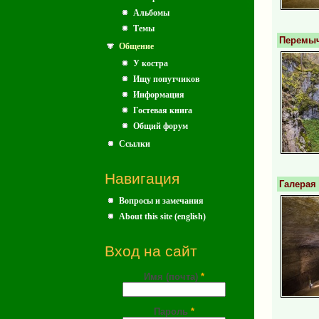
Альбомы
Темы
Перемыч
Общение
У костра
Ищу попутчиков
Информация
Гостевая книга
Общий форум
Ссылки
Навигация
Галерая
Вопросы и замечания
About this site (english)
Вход на сайт
Имя (почта)
*
Пароль
*