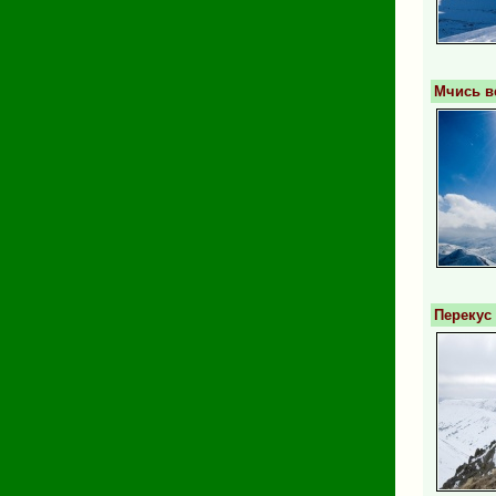
Мчись в
Перекус