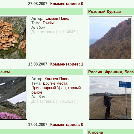
27.08.2007
Комментариев: 0
Розовый Курташ
Автор:
Камаев Павел
Тема:
Грибы
Альбом:
Для вставки:
[[nid:14645]]
13.08.2007
Комментариев: 1
рзнем
Россия, Франция, Бела
Автор:
Камаев Павел
Тема:
Другие места:
Приполярный Урал, горный
район
Альбом:
Для вставки:
[[nid:14217]]
17.01.2007
Комментариев: 0
К осени