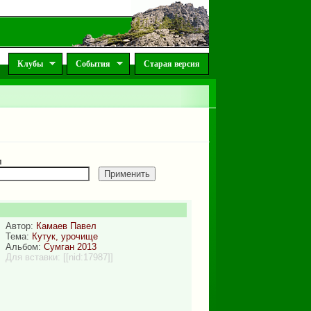
Клубы
События
Старая версия
м
Автор:
Камаев Павел
Тема:
Кутук, урочище
Альбом:
Сумган 2013
Для вставки:
[[nid:17987]]