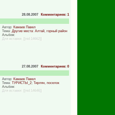
28.08.2007
Комментариев: 1
Автор:
Камаев Павел
Тема:
Другие места: Алтай, горный район
Альбом:
Для вставки:
[[nid:14662]]
27.08.2007
Комментариев: 0
Автор:
Камаев Павел
Тема:
ТУРИСТЫ_2
;
Тирлян, поселок
Альбом:
Для вставки:
[[nid:14646]]