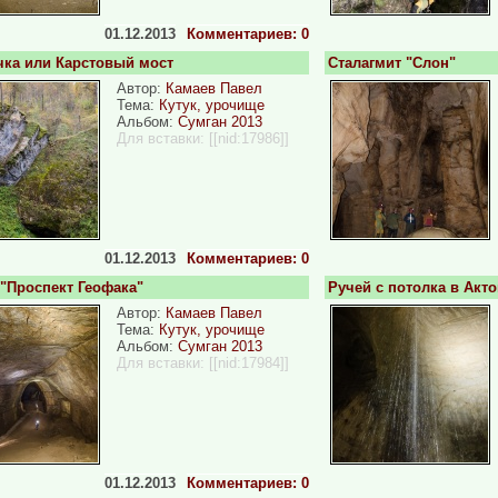
01.12.2013
Комментариев: 0
ка или Карстовый мост
Сталагмит "Слон"
Автор:
Камаев Павел
Тема:
Кутук, урочище
Альбом:
Сумган 2013
Для вставки:
[[nid:17986]]
01.12.2013
Комментариев: 0
 "Проспект Геофака"
Ручей с потолка в Акт
Автор:
Камаев Павел
Тема:
Кутук, урочище
Альбом:
Сумган 2013
Для вставки:
[[nid:17984]]
01.12.2013
Комментариев: 0