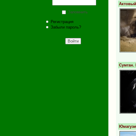
Актовый
Запомнить
Регистрация
Забыли пароль?
Сумган.
Юмагузи