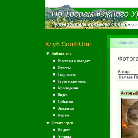
По Тропам Южного У
По Тропам Южного У
Путеводитель вольного странника
Путеводитель вольного странника
Главное меню
Главная
›
Клуб SouthUral
Библиотека
Вы зд
Фотог
Рассказы о походах
Отчеты
Автор
Творчество
Туристский опыт
Краеведение
Актовый
Видео
События
Экология
Карты
Фотогалерея
По дате
Авторы