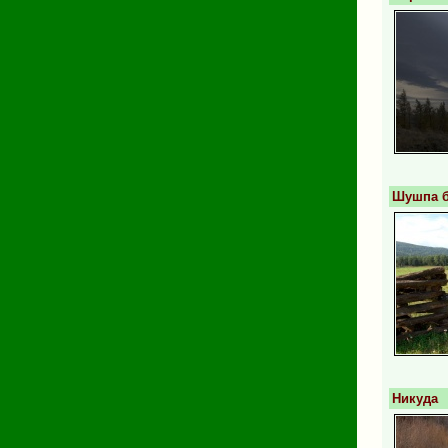
Шушпа б
Никуда