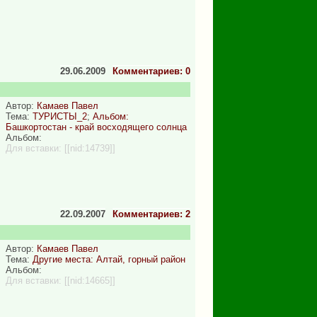
29.06.2009
Комментариев: 0
Автор:
Камаев Павел
Тема:
ТУРИСТЫ_2
;
Альбом:
Башкортостан - край восходящего солнца
Альбом:
Для вставки:
[[nid:14739]]
22.09.2007
Комментариев: 2
Автор:
Камаев Павел
Тема:
Другие места: Алтай, горный район
Альбом:
Для вставки:
[[nid:14665]]