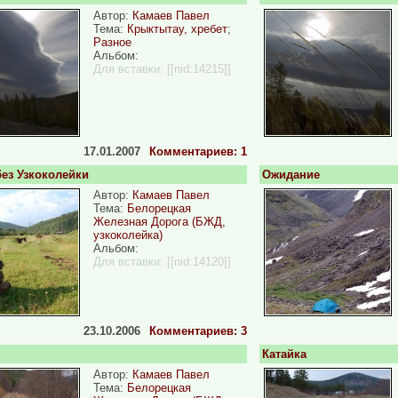
Автор:
Камаев Павел
Тема:
Крыктытау, хребет
;
Разное
Альбом:
Для вставки:
[[nid:14215]]
17.01.2007
Комментариев: 1
ез Узкоколейки
Ожидание
Автор:
Камаев Павел
Тема:
Белорецкая
Железная Дорога (БЖД,
узкоколейка)
Альбом:
Для вставки:
[[nid:14120]]
23.10.2006
Комментариев: 3
Катайка
Автор:
Камаев Павел
Тема:
Белорецкая