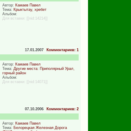
Автор:
Камаев Павел
Тема:
Крыктытау, хребет
Альбом:
Для вставки:
[[nid:14214]]
17.01.2007
Комментариев: 1
Автор:
Камаев Павел
Тема:
Другие места: Приполярный Урал,
горный район
Альбом:
Для вставки:
[[nid:14071]]
07.10.2006
Комментариев: 2
Автор:
Камаев Павел
Тема:
Белорецкая Железная Дорога