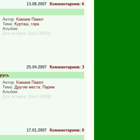
13.08.2007
Комментариев: 6
Автор:
Камаев Павел
Тема:
Курташ, гора
Альбом:
Для вставки:
[[nid:14475]]
25.04.2007
Комментариев: 3
русь
Автор:
Камаев Павел
Тема:
Другие места: Париж
Альбом:
Для вставки:
[[nid:14216]]
17.01.2007
Комментариев: 0