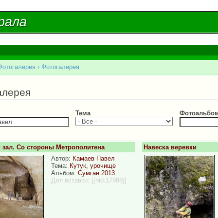
Перейти к
основному
рала
рала
содержанию
Фотогалерея
›
Фотогалерея
есь
алерея
Тема
Фотоальбо
 зал. Со стороны Метрополитена
Навеска веревки
Автор:
Камаев Павел
Тема:
Кутук, урочище
Альбом:
Сумган 2013
Для вставки:
[[nid:17988]]