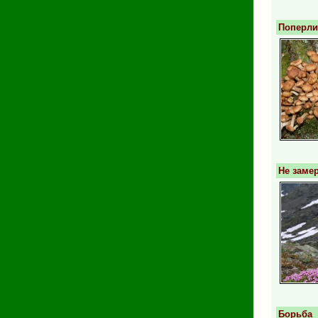
Поперли
Не заме
Борьба