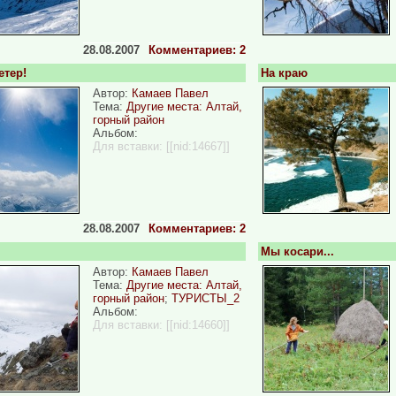
28.08.2007
Комментариев: 2
етер!
На краю
Автор:
Камаев Павел
Тема:
Другие места: Алтай,
горный район
Альбом:
Для вставки:
[[nid:14667]]
28.08.2007
Комментариев: 2
Мы косари...
Автор:
Камаев Павел
Тема:
Другие места: Алтай,
горный район
;
ТУРИСТЫ_2
Альбом:
Для вставки:
[[nid:14660]]