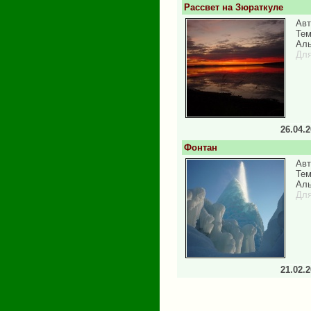
Рассвет на Зюраткуле
Авт
Те
Аль
Для
26.04.
Фонтан
Авт
Тем
Аль
Для
21.02.