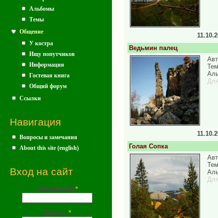
Альбомы
Темы
Общение
11.10.
У костра
Ведьмин палец
Ищу попутчиков
Авт
Информация
Тем
Аль
Гостевая книга
Для
Общий форум
Ссылки
Навигация
11.10.
Вопросы и замечания
Голая Сопка
About this site (english)
Авт
Тем
Вход на сайт
Аль
Для
Имя (почта)
*
Пароль
*