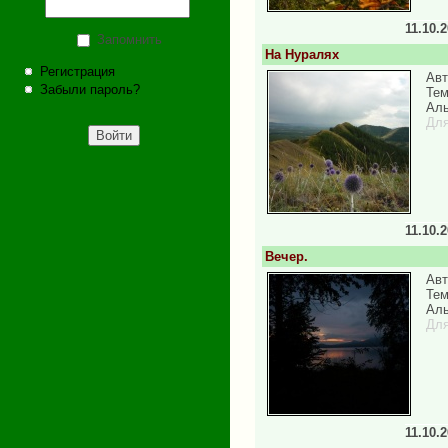
11.10.
Запомнить
На Нуралях
Регистрация
Авт
Забыли пароль?
Тем
Аль
Для
11.10.
Вечер.
Авт
Тем
Аль
Для
11.10.