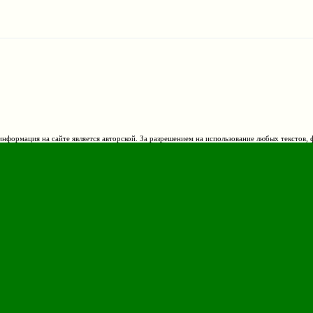
нформация на сайте является авторской. За разрешением на использование любых текстов, 