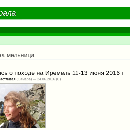
Перейти к
основному
рала
рала
содержанию
есь
на мельница
сь о походе на Иремель 11-13 июня 2016 г
частливая
(Самара) — 24.06.2016