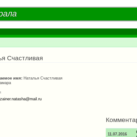
Перейти к
основному
рала
рала
содержанию
есь
ья Счастливая
аемое имя:
Наталья Счастливая
амара
я
izainer.natasha@mail.ru
Коммента
11.07.2016