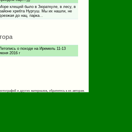
Море клещей было в Зюраткуле, в лесу, в
районе хребта Нургуш. Мы их нашли, не
доезжая до нац. парка...
тора
Летопись о походе на Иремель 11-13
июня 2016 г
фотографий и других материалов, обратитесь к их авторам.