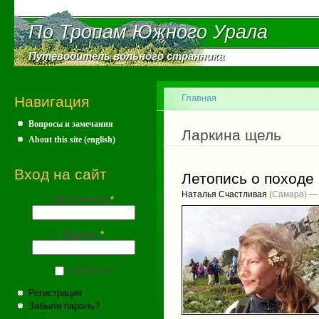
Пе
ос
По Тропам Южного Урала
По Тропам Южного Урала
со
Путеводитель вольного странника
Путеводитель вольного странника
Главное меню
Главная
Навигация
Вопросы и замечания
Вы здесь
Ларкина щель
About this site (english)
Вход на сайт
Летопись о походе 
Наталья Счастливая
(Самара) — 
Имя (почта)
*
Пароль
*
Запомнить
Регистрация
Забыли пароль?