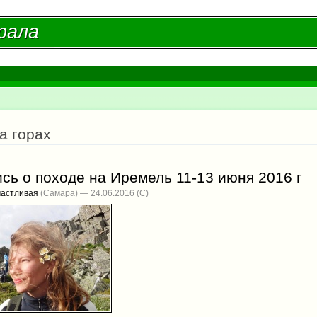
Перейти к
основному
рала
рала
содержанию
есь
а горах
сь о походе на Иремель 11-13 июня 2016 г
частливая
(Самара) — 24.06.2016