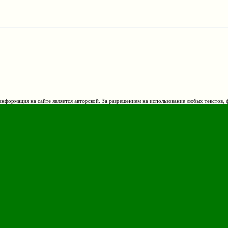
нформация на сайте является авторской. За разрешением на использование любых текстов, 