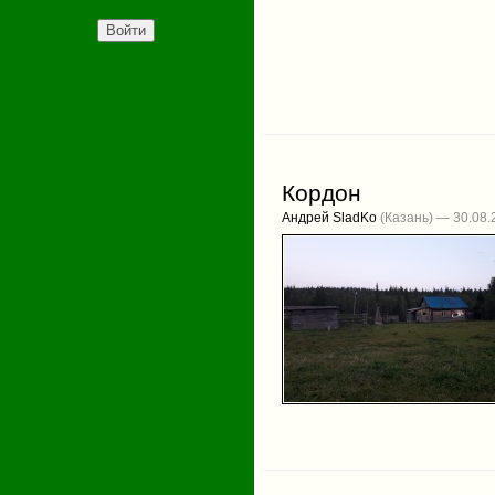
Кордон
Андрей SladKo
(Казань) — 30.08.