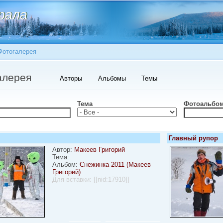
Перейти к
рала
рала
основному
содержанию
Фотогалерея
есь
ые вкладки
алерея
Авторы
Альбомы
Темы
Тема
Фотоальбо
Главный рупор
Автор:
Макеев Григорий
Тема:
Альбом:
Снежинка 2011 (Макеев
Григорий)
Для вставки:
[[nid:17910]]