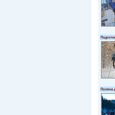
Подгото
Поляна 