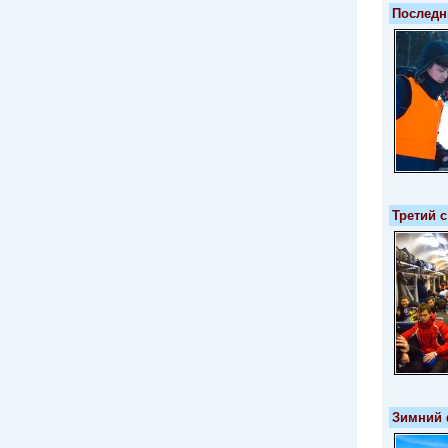
Последн
Третий с
Зимний 