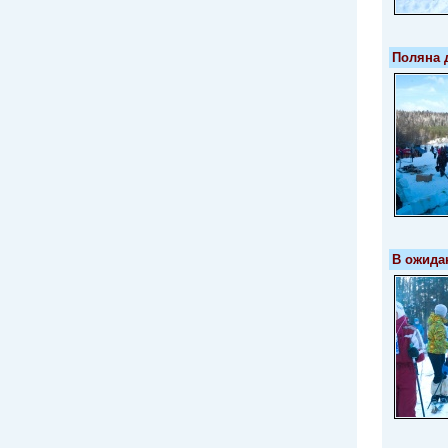
Поляна 
В ожида