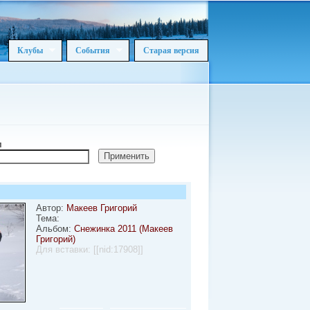
Клубы
События
Старая версия
м
Автор:
Макеев Григорий
Тема:
Альбом:
Снежинка 2011 (Макеев
Григорий)
Для вставки:
[[nid:17908]]