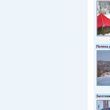
Поляна 
Заготов