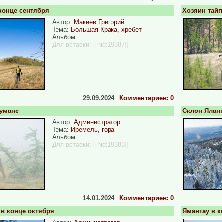
 конце сентября
Хозяин тайг
Автор:
Макеев Григорий
Тема:
Большая Крака, хребет
Альбом:
Для вставки:
[[nid:19387]]
29.09.2024
Комментариев: 0
тумане
Склон Яланг
Автор:
Администратор
Тема:
Иремель, гора
Альбом:
Для вставки:
[[nid:19383]]
14.01.2024
Комментариев: 0
 в конце октября
Ямантау в к