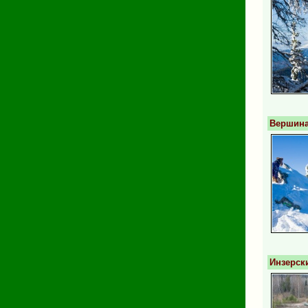
Вершина
Инзерск