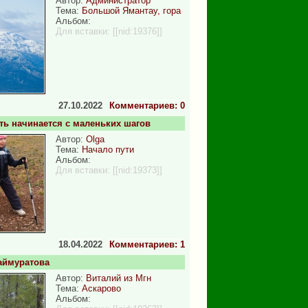
Автор:
Администратор
Тема:
Большой Ямантау, гора
Альбом:
Для вставки:
[[nid:19376]]
27.10.2022
Комментариев: 0
ь начинается с маленьких шагов
Автор:
Olga
Тема:
Начало пути
Альбом:
Для вставки:
[[nid:19373]]
18.04.2022
Комментариев: 1
аймуратова
Автор:
Виталий из Мгн
Тема:
Аскарово
Альбом: