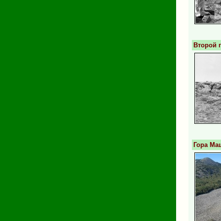
Второй п
Гора Ма