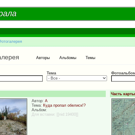
Перейти к
основному
рала
рала
содержанию
Фотогалерея
есь
ые вкладки
алерея
Авторы
Альбомы
Темы
Тема
Фотоальбо
Часть карт
Автор:
А
Тема:
Куда пропал обелиск!?
Альбом:
Для вставки:
[[nid:19400]]