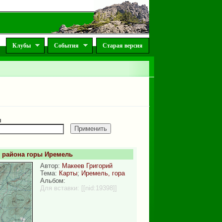
Клубы
События
Старая версия
м
ы района горы Иремель
Автор:
Макеев Григорий
Тема:
Карты
;
Иремель, гора
Альбом:
Для вставки:
[[nid:19398]]