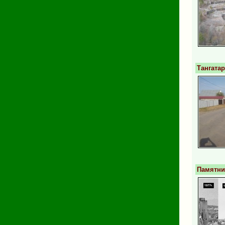
Тангата
Памятник