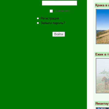
Крака в
Запомнить
Регистрация
Забыли пароль?
Ежик в 
Ямантау