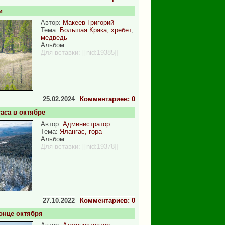
и
Автор:
Макеев Григорий
Тема:
Большая Крака, хребет
;
медведь
Альбом:
Для вставки:
[[nid:19385]]
25.02.2024
Комментариев: 0
аса в октябре
Автор:
Администратор
Тема:
Ялангас, гора
Альбом:
Для вставки:
[[nid:19378]]
27.10.2022
Комментариев: 0
онце октября