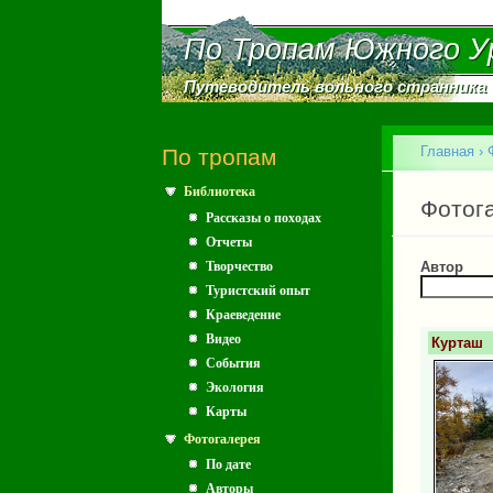
По Тропам Южного У
По Тропам Южного У
Путеводитель вольного странника
Путеводитель вольного странника
Главное меню
Главная
›
По тропам
Библиотека
Вы зд
Главн
Фотог
Рассказы о походах
Отчеты
Творчество
Автор
Туристский опыт
Краеведение
Видео
Курташ
События
Экология
Карты
Фотогалерея
По дате
Авторы