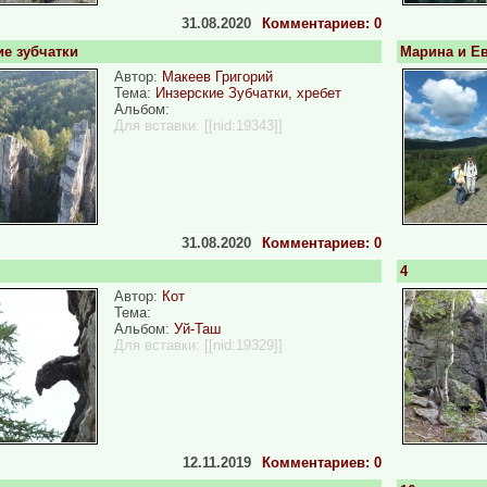
31.08.2020
Комментариев: 0
ие зубчатки
Марина и Е
Автор:
Макеев Григорий
Тема:
Инзерские Зубчатки, хребет
Альбом:
Для вставки:
[[nid:19343]]
31.08.2020
Комментариев: 0
4
Автор:
Кот
Тема:
Альбом:
Уй-Таш
Для вставки:
[[nid:19329]]
12.11.2019
Комментариев: 0