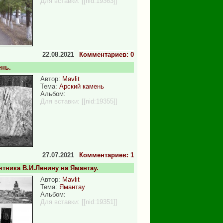
Для вставки:
[[nid:19363]]
22.08.2021
Комментариев: 0
нь.
Автор:
Mavlit
Тема:
Арский камень
Альбом:
Для вставки:
[[nid:19355]]
27.07.2021
Комментариев: 1
тника В.И.Ленину на Ямантау.
Автор:
Mavlit
Тема:
Ямантау
Альбом:
Для вставки:
[[nid:19351]]