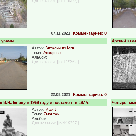
Для вставки:
[[nid:19372]]
07.11.2021
Комментариев: 0
р урамы
Арский каме
Автор:
Виталий из Мгн
Тема:
Аскарово
Альбом:
Для вставки:
[[nid:19362]]
22.08.2021
Комментариев: 0
 В.И.Ленину в 1969 году и постамент в 1977г.
Четыре памя
Автор:
Mavlit
Тема:
Ямантау
Альбом:
Для вставки:
[[nid:19352]]