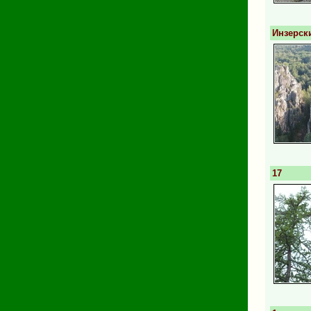
Инзерск
17