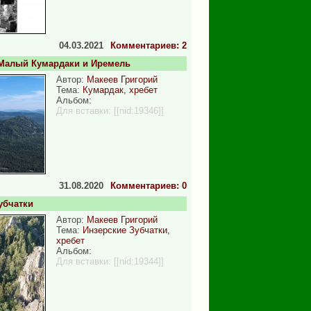
04.03.2021
Комментариев: 2
Малый Кумардаки и Иремель
Автор:
Макеев Григорий
Тема:
Кумардак, хребет
Альбом:
Для вставки:
[[nid:19346]]
31.08.2020
Комментариев: 0
убчатки
Автор:
Макеев Григорий
Тема:
Инзерские Зубчатки,
хребет
Альбом:
Для вставки:
[[nid:19344]]