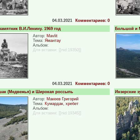
04.03.2021
Комментариев: 0
амятник В.И.Ленину. 1969 год
Большой и 
Автор:
Mavlit
Тема:
Ямантау
Альбом:
Для вставки:
[[nid:19350]]
04.03.2021
Комментариев: 0
шак (Медвежья) и Широкая россыпь
Инзерские з
Автор:
Макеев Григорий
Тема:
Кумардак, хребет
Альбом:
Для вставки:
[[nid:19345]]