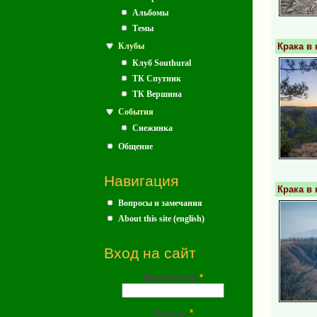
Альбомы
Темы
Крака в
Клубы
Клуб Southural
ТК Спутник
ТК Вершина
События
Снежинка
Общение
Навигация
Крака в
Вопросы и замечания
About this site (english)
Вход на сайт
Имя (почта)
*
Пароль
*