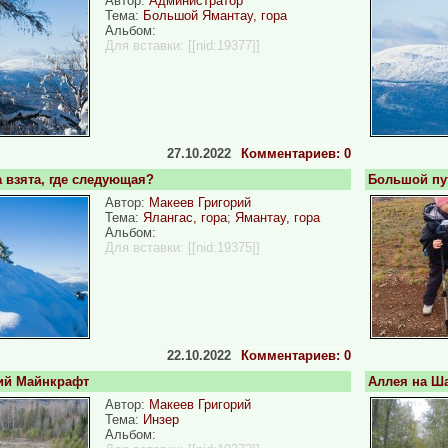
Автор:
Администратор
Тема:
Большой Ямантау, гора
Альбом:
Для вставки:
[[nid:19377]]
27.10.2022
Комментариев: 0
 взята, где следующая?
Большой пут
Автор:
Макеев Григорий
Тема:
Ялангас, гора
;
Ямантау, гора
Альбом:
Для вставки:
[[nid:19375]]
22.10.2022
Комментариев: 0
ий Майнкрафт
Аллея на Ш
Автор:
Макеев Григорий
Тема:
Инзер
Альбом: