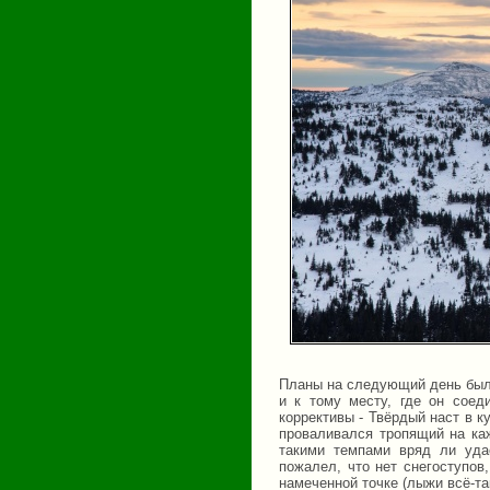
Планы на следующий день были
и к тому месту, где он соед
коррективы - Твёрдый наст в 
проваливался тропящий на каж
такими темпами вряд ли уда
пожалел, что нет снегоступо
намеченной точке (лыжи всё-так