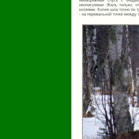
ненапряжный спуск с Медве
неописуемая. Жаль только, ч
колеями. Колея шла точно по т
- на перевальной точке между г