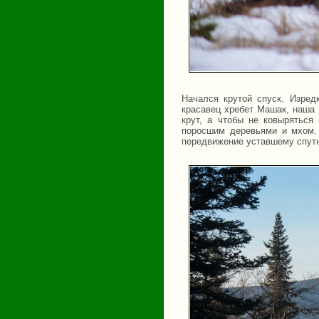
Начался крутой спуск. Изред
красавец хребет Машак, наша 
крут, а чтобы не ковыряться
поросшим деревьями и мхом. 
передвижение уставшему спутн