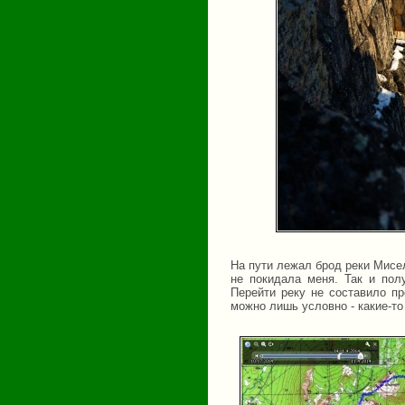
На пути лежал брод реки Мисе
не покидала меня. Так и пол
Перейти реку не составило пр
можно лишь условно - какие-то 