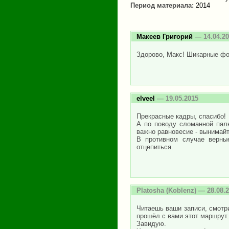
Период материала:
2014
Макеев Григорий
— 14.04.20
Здорово, Макс! Шикарные фот
elveel
— 19.05.2015
Прекрасные кадры, спасибо!
А по поводу сломанной палк
важно равновесие - вынимайт
В противном случае верны
отцепиться.
Platosha
(Koblenz) — 28.08.
Читаешь ваши записи, смотр
прошёл с вами этот маршрут.
Завидую.