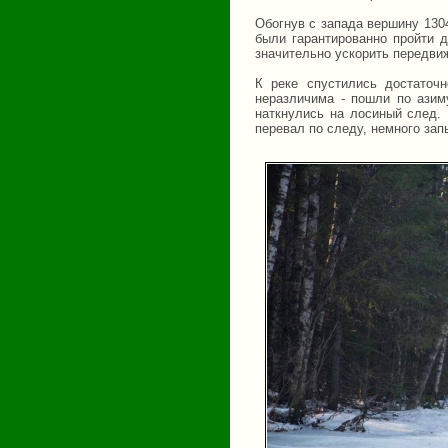
Обогнув с запада вершину 130
были гарантированно пройти 
значительно ускорить передви
К реке спустились достаточ
неразличима - пошли по азим
наткнулись на лосиный след. 
перевал по следу, немного зап