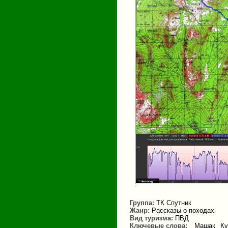
Группа:
ТК Спутник
Жанр:
Рассказы о походах
Вид туризма:
ПВД
Ключевые слова:
Машак
Ку