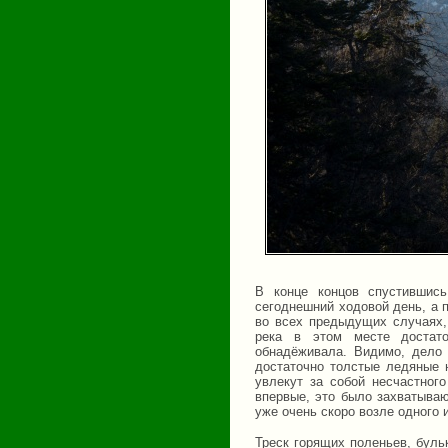
В конце концов спустившис
сегоднешний ходовой день, а 
во всех предыдущих случаях, 
река в этом месте достат
обнадёживала. Видимо, дело 
достаточно толстые ледяные н
увлекут за собой несчастног
впервые, это было захватываю
уже очень скоро возле одного 
Треск горящих поленьев, буль