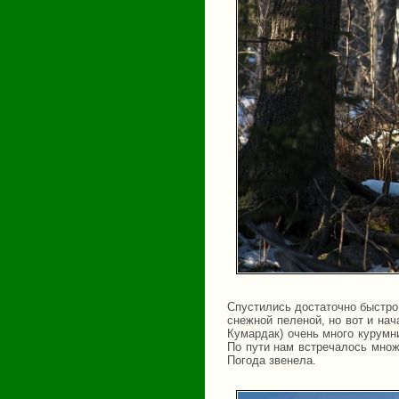
Спустились достаточно быстро
снежной пеленой, но вот и нач
Кумардак) очень много курумни
По пути нам встречалось мно
Погода звенела.