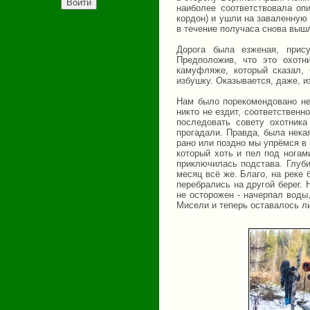
наиболее соответствовала оп
кордон) и ушли на заваленную 
в течение получаса снова выш
Дорога была езженая, прис
Предположив, что это охотн
камуфляже, который сказал, 
избушку. Оказывается, даже, и
Нам было порекомендовано не 
никто не ездит, соответственн
последовать совету охотник
прогадали. Правда, была некая
рано или поздно мы упрёмся в б
который хоть и пел под ногам
приключилась подстава. Глуби
месяц всё же. Благо, на реке
перебрались на другой берег. 
не осторожен - начерпал воды
Мисели и теперь оставалось л