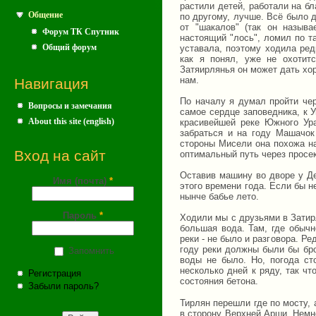
растили детей, работали на б
Общение
по другому, лучше. Всё было д
от "шакалов" (так он называ
Форум ТК Спутник
настоящий "лось", ломил по та
Общий форум
уставала, поэтому ходила редк
как я понял, уже не охотит
Затяирлянья он может дать хор
нам.
Навигация
По началу я думал пройти чер
Вопросы и замечания
самое сердце заповедника, к 
About this site (english)
красивейшей реке Южного Ура
забраться и на году Машачок
стороны Мисели она похожа н
Вход на сайт
оптимальный путь через просе
Оставив машину во дворе у Де
Имя (почта)
*
этого времени года. Если бы н
нынче бабье лето.
Пароль
*
Ходили мы с друзьями в Затирл
большая вода. Там, где обычн
реки - не было и разговора. Р
году реки должны были бы бро
Запомнить
воды не было. Но, погода ст
несколько дней к ряду, так ч
Регистрация
состояния бетона.
Забыли пароль?
Тирлян перешли где по мосту, 
в сторону Верхней Арши. Немно