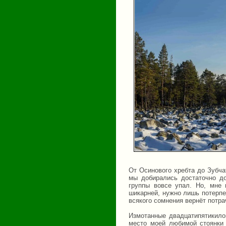
От Осинового хребта до Зубчат
мы добирались достаточно д
группы вовсе упал. Но, мне 
шикарней, нужно лишь потерпе
всякого сомнения вернёт потра
Измотанные двадцатипятикило
место моей любимой стоянки н