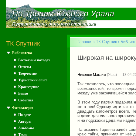
Пе
ос
По Тропам Южного Урала
По Тропам Южного Урала
со
Путеводитель вольного странника
Путеводитель вольного странника
Главное меню
Главная
›
ТК Спутник
›
Библиот
ТК Спутник
Библиотека
Вы здесь
Широкая на широк
Рассказы о походах
Отчеты
Творчество
Никонов Максим
(Уфа) — 13.04.2
Туристский опыт
Так сложилось, что последнее 
Краеведение
возможностей, то время поджи
между уже закончившейся золо
Видео
События
В этом году партия подарила 
же в лес! Одному идти как-то
Фотогалерея
двадцать километров всего. Не
По дате
и даже для сильного организма 
и на подсказки Деда мы надея
Авторы
Альбомы
На окраине Тирляна живёт сем
краю тайги, принимая от неё 
Темы