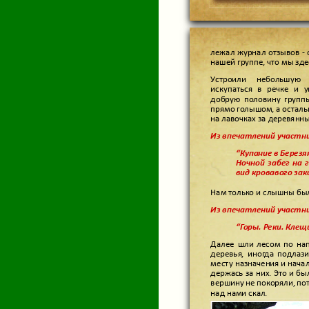
лежал журнал отзывов - 
нашей группе, что мы зд
Устроили небольшую
искупаться в речке и 
добрую половину групп
прямо голышом, а осталь
на лавочках за деревянн
Из впечатлений участни
“Купание в Березя
Ночной забег на 
вид кровавого за
Нам только и слышны был
Из впечатлений участни
“Горы. Реки. Клещ
Далее шли лесом по нап
деревья, иногда подлаз
месту назначения и нача
держась за них. Это и б
вершину не покоряли, 
над нами скал.
за свисающих