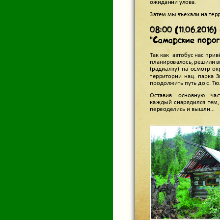
ожидании улова.
Затем мы въехали на тер
08:00 (11.06.2016
"Самарские порог
Так как автобус нас при
планировалось, решили 
(радиалку) на осмотр ок
территории нац. парка 
продолжить путь до с. Т
Оставив основную ча
каждый снарядился тем,
переоделись и вышли...