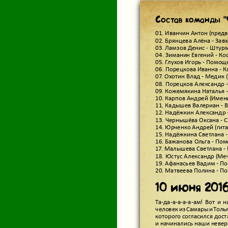
Состав команды "
01. Иванчин Антон (предв
02. Брянцева Алёна - Завх
03. Ламзов Денис - Штурм
04. Зиманин Евгений - Ко
05. Глухов Игорь - Помощ
06. Порецкова Иванна - К
07. Охотин Влад - Медик (
08. Порецков Александр -
09. Кожемякина Наталья -
10. Карпов Андрей (Имени
11. Кадышев Валериан - В
12. Надёжкин Александр -
13. Чернышёва Оксана - С
14. Юрченко Андрей (гита
15. Надёжкина Светлана 
16. Бажанова Ольга - Пом
17. Малышева Светлана - 
18. Юстус Александр (Меч
19. Афанасьев Вадим - По
20. Матвеева Полина - По
10 июня 2016 
Та-да-а-а-а-а-
человек из Самары и Толь
ам! Вот и наступил тот 
которого согласился дост
и начинались наши невер