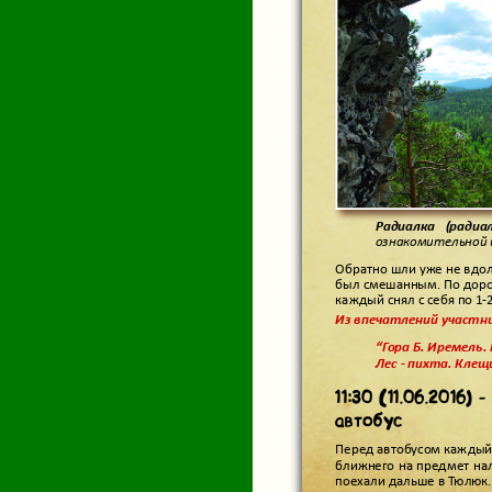
Радиалка (радиа
ознакомительной 
Обратно шли уже не вдоль
был смешанным. По доро
каждый снял с себя по 1-
Из впечатлений участни
“Гора Б. Иремель.
Лес - пихта. Клещ
11:30 (11.06.2016)
автобус
Перед автобусом каждый
ближнего на предмет на
поехали дальше в Тюлюк