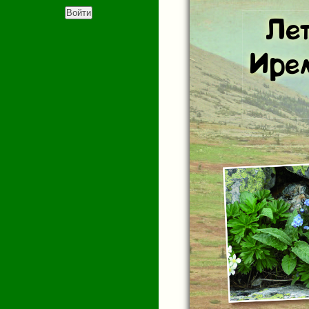
Ле
Ире