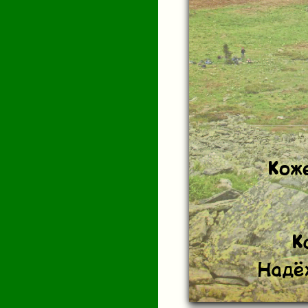
Коже
К
Надёж