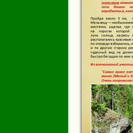
скользким
камням
свои башни н
карабкаться, кат
Пройдя около 3 км, 
Мельницу — необыкнове
местечко, ущелье, где 
на порогах которой 
лучи солнца, касаясь
располагались красивые 
по очереди взбирались, 
и по другую сторону ре
чудесный вид на долин
быстро бегущую по ним 
Из впечатлений участни
"Самое яркое вп
много (Малый и Б
Очень понравилас