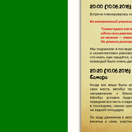
20:00 (10.06.2016
Встреча планировалась н
Из впечатлений участни
“Самое яркое впеч
одели свои рюкзак
не можем — тяже
Но решили рискну
Мы подчалили в последню
и укомплектован рюкзака
что ехать нам придётся, 
командой было очень даже
20:20 (10.06.2016)
Самара
Когда все вещи были у
свои места, автобус т
направлению к Южно-
Автобус условно под
передняя его часть и зад
в последнем, самом шу
на задней площадке.
По ходу движения в авт
веселье и смех, участн