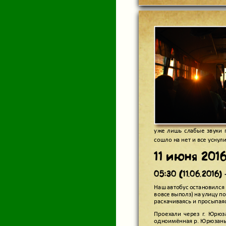
уже лишь слабые звуки 
сошло на нет и все уснули.
11 июня 2016 
05:30 (11.06.2016)
Наш автобус остановился н
вовсе выполз) на улицу п
то и
раскачиваясь и просыпая
Проехали через г. Юрюз
одноимённая р. Юрюзань 