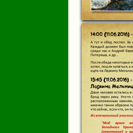
14:00 (11.06.2016)
А тут и обед поспел. За
Каждый должен был повт
среди нас и Андрей-Ев
Потеряша, и др...
гулёна, Саша-
После обеда некоторые из
хотел, пошли купаться, а
идти на Ларкину Мельни
15:45 (11.06.201
Ларкина Мельниц
Двое человек остались в
брод через реку.
располо
то пытаясь перепрыгива
именно таким образом по
то и вовсе переправилс
что сейчас, если что, он
Из впечатлений участни
"Моё яркое в
Западного Урал
(некоторые) и ш