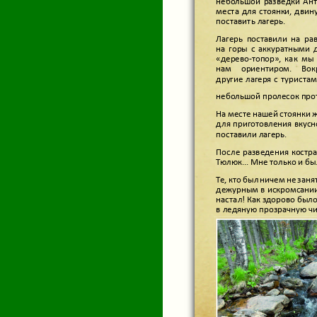
небольшой разведки Ан
места для стоянки, двин
поставить лагерь.
Лагерь поставили на р
на горы с аккуратными 
«дерево-топор», как мы
нам ориентиром. Вок
другие лагеря с турист
небольшой пролесок прот
На месте нашей стоянки ж
для приготовления вкусн
поставили лагерь.
После разведения костра
Тюлюк... Мне только и б
Те, кто был ничем не зан
дежурным в искромсании 
настал! Как здорово
в ледяную прозрачную чис
горам по жаре окунуться