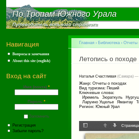
Пе
ос
По Тропам Южного Урала
По Тропам Южного Урала
со
Путеводитель вольного странника
Путеводитель вольного странника
Главное меню
Главная
›
Библиотека
›
Отчеты 
Навигация
Вопросы и замечания
Вы здесь
Летопись о походе 
About this site (english)
Вход на сайт
Наталья Счастливая
(Самара) — 
Жанр:
Отчеты о походах
Имя (почта)
*
Вид туризма:
Пеший
Ключевые слова:
Иремель
Зюраткуль
Нургу
Пароль
*
Ларуино Ущелье
Ямантау
Т
Регион:
Южный Урал
Запомнить
Регистрация
Страница
Забыли пароль?
Toggle
Назад
Далее
Sidebar