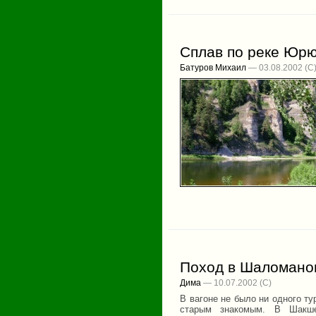
Сплав по реке Юр
Батуров Михаил
— 03.08.2002
Поход в Шаломано
Дима
— 10.07.2002
В вагоне не было ни одного ту
старым знакомым. В Шакш