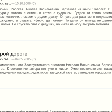
силье...
— 15.10.2006
помни. Рассказ Николая Васильевича Верзакова из книги "Таволга" В
Курица хотела снестись в котле с гудроном. Гудрон от тепла разм
ем косточки, ломаем с дедом дужку. Он уже два раза меня подлавлива
ожиданно и сказать: «Бери, да помни». Тогда-то он никуда не денет
волка. Не спускаю глаз с дедушки, но никак не могу выбрать момента.
рой дороге
силье...
— 04.05.2005
замечательного Златоустовчкого писателя Николая Васильевича Верзако
тво. К сожалению автора нет уже в живых. Умер несколько лет наза
 воздушных парадах,редактором заводской газеты, заведовал городским
нформация на сайте является авторской. За разрешением на использование любых текстов, 