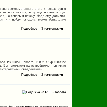
 тени свежесметанного стога хлебаем суп с
як — ноги увязли, и курица попала в суп.
л, но теперь я начеку. Надо ему дать что-
ся, и я пойду на охоту, может быть, даже
Подробнее
о Бери, да помни
3 комментария
ва. Из книги "Таволга" 1989г. Ю-Ур книжное
д. Был летчиком на истребителе, принимал
 литературным объеденением.
Подробнее
о По старой дороге
2 комментария
фотографий и других материалов, обратитесь к их авторам.