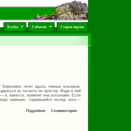
Клубы
События
Старая версия
" Березовка течет вдоль темных ельников,
ырваться из тесноты на простор. Вода в ней
— и, кажется, зазвенит она осколками. Если
воде камешек, сорвавшийся из-под ноги,—
Подробнее
о Дедушкины сказки
3 комментария