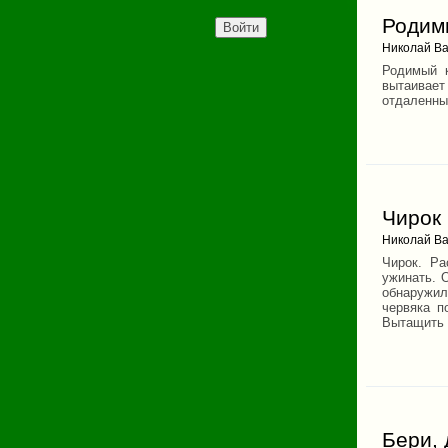
Родим
Николай Ва
Родимый к
вытаивает
отдаленных
Чирок
Николай Ва
Чирок. Ра
ужинать. 
обнаружил 
червяка п
Вытащить к
Бери, 