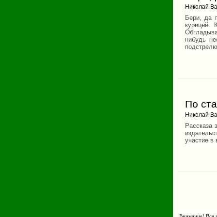
Николай Ва
Бери, да 
курицей. 
Обгладыва
нибудь не
подстрелю 
По ста
Николай Ва
Рассказа 
издательс
участие в
Внимание! Вся и