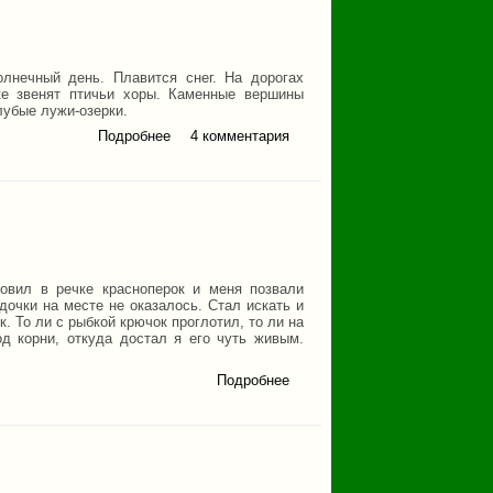
олнечный день. Плавится снег. На дорогах
ке звенят птичьи хоры. Каменные вершины
лубые лужи-озерки.
Подробнее
о Родимый край
4 комментария
ловил в речке красноперок и меня позвали
дочки на месте не оказалось. Стал искать и
. То ли с рыбкой крючок проглотил, то ли на
од корни, откуда достал я его чуть живым.
Подробнее
о
Чирок