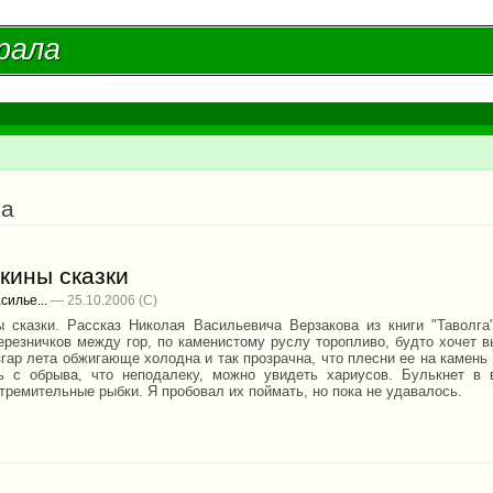
Перейти к
основному
рала
рала
содержанию
есь
га
кины сказки
силье...
— 25.10.2006
 сказки. Рассказ Николая Васильевича Верзакова из книги "Таволга
ерезничков между гор, по каменистому руслу торопливо, будто хочет в
гар лета обжигающе холодна и так прозрачна, что плесни ее на камень 
ь с обрыва, что неподалеку, можно увидеть хариусов. Булькнет в 
тремительные рыбки. Я пробовал их поймать, но пока не удавалось.