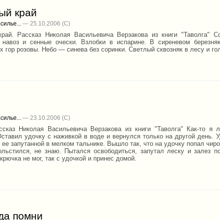
ый край
силье...
— 25.10.2006
рай. Рассказ Николая Васильевича Верзакова из книги "Таволга" С
 навоз и сенные очески. Взлобки в испарине. В сиреневом березня
 гор розовы. Небо — синева без соринки. Светлый сквозняк в лесу и го
силье...
— 23.10.2006
ссказ Николая Васильевича Верзакова из книги "Таволга" Как-то я 
Оставил удочку с наживкой в воде и вернулся только на другой день. У
ее запутанной в мелком тальнике. Вышло так, что на удочку попал чирок
ольстился, не знаю. Пытался освободиться, запутал леску и залез п
рючка не мог, так с удочкой и принес домой.
да помни