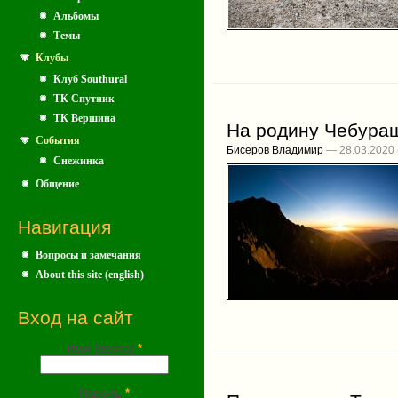
Альбомы
Темы
Клубы
Клуб Southural
ТК Спутник
ТК Вершина
На родину Чебура
События
Бисеров Владимир
— 28.03.2020
Снежинка
Общение
Навигация
Вопросы и замечания
About this site (english)
Вход на сайт
Имя (почта)
*
Пароль
*